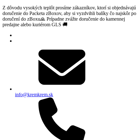
Z dôvodu vysokých teplôt prosíme zákazníkov, ktorí si objednávajú
doručenie do Packeta zBoxov, aby si vyzdvihli balíky čo najskôr po
doručení do zBoxu🙏 Prípadne zvážte doručenie do kamennej
predajne alebo kuriérom GLS 🚚
info@kremkrem.sk