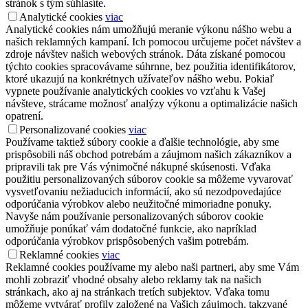
stránok s tým súhlasíte.
Analytické cookies
viac
Analytické cookies nám umožňujú meranie výkonu nášho webu a
našich reklamných kampaní. Ich pomocou určujeme počet návštev a
zdroje návštev našich webových stránok. Dáta získané pomocou
týchto cookies spracovávame súhrnne, bez použitia identifikátorov,
ktoré ukazujú na konkrétnych užívateľov nášho webu. Pokiaľ
vypnete používanie analytických cookies vo vzťahu k Vašej
návšteve, strácame možnosť analýzy výkonu a optimalizácie našich
opatrení.
Personalizované cookies
viac
Používame taktiež súbory cookie a ďalšie technológie, aby sme
prispôsobili náš obchod potrebám a záujmom našich zákazníkov a
pripravili tak pre Vás výnimočné nákupné skúsenosti. Vďaka
použitiu personalizovaných súborov cookie sa môžeme vyvarovať
vysvetľovaniu nežiaducich informácií, ako sú nezodpovedajúce
odporúčania výrobkov alebo neužitočné mimoriadne ponuky.
Navyše nám používanie personalizovaných súborov cookie
umožňuje ponúkať vám dodatočné funkcie, ako napríklad
odporúčania výrobkov prispôsobených vašim potrebám.
Reklamné cookies
viac
Reklamné cookies používame my alebo naši partneri, aby sme Vám
mohli zobraziť vhodné obsahy alebo reklamy tak na našich
stránkach, ako aj na stránkach tretích subjektov. Vďaka tomu
môžeme vytvárať profily založené na Vašich záujmoch, takzvané