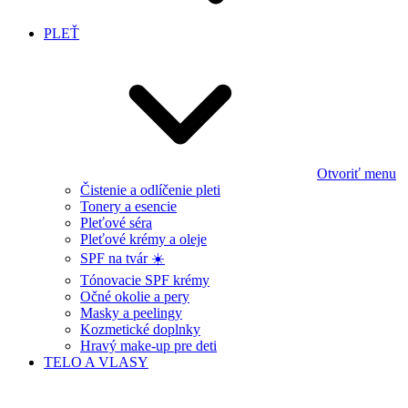
PLEŤ
Otvoriť menu
Čistenie a odlíčenie pleti
Tonery a esencie
Pleťové séra
Pleťové krémy a oleje
SPF na tvár ☀️
Tónovacie SPF krémy
Očné okolie a pery
Masky a peelingy
Kozmetické doplnky
Hravý make-up pre deti
TELO A VLASY