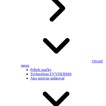
Otvoriť
menu
Príbeh značky
Technológia EVYDERM®
Ako správne aplikovať