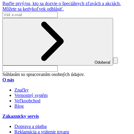
Buďte prvý/ou, kto sa dozvie o špeciálnych zľavách a akciách.
Môžete sa kedykoľvek odhlásiť.
Odoberať
Súhlasím so spracovaním osobných údajov.
O nás
Značky
Vernostný systém
Veľkoobchod
Blog
Zákaznícky servis
Doprava a platba
Reklamácia a vrátenie tovaru