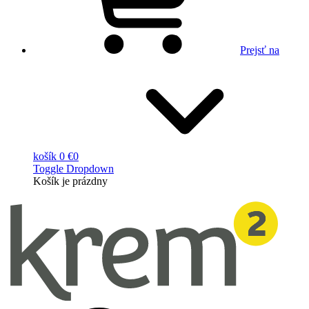
Prejsť na
košík
0 €
0
Toggle Dropdown
Košík
je prázdny