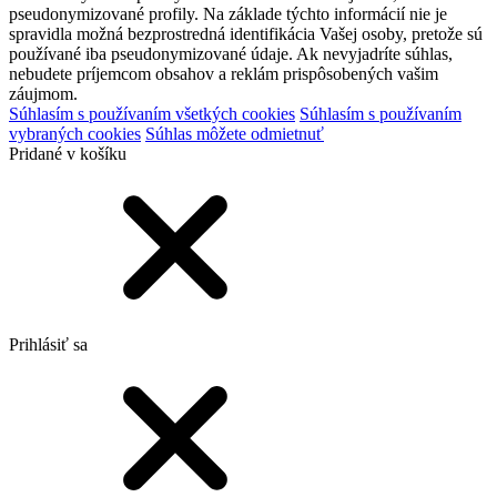
pseudonymizované profily. Na základe týchto informácií nie je
spravidla možná bezprostredná identifikácia Vašej osoby, pretože sú
používané iba pseudonymizované údaje. Ak nevyjadríte súhlas,
nebudete príjemcom obsahov a reklám prispôsobených vašim
záujmom.
Súhlasím s používaním všetkých cookies
Súhlasím s používaním
vybraných cookies
Súhlas môžete odmietnuť
Pridané v košíku
Prihlásiť sa