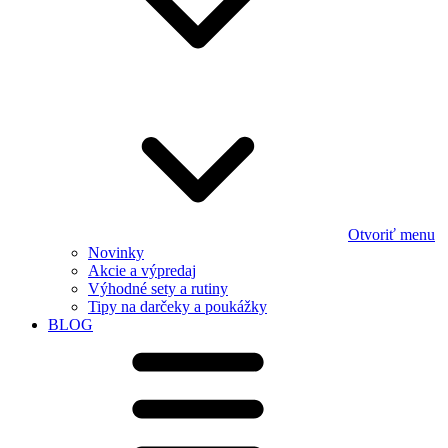
Otvoriť menu
Novinky
Akcie a výpredaj
Výhodné sety a rutiny
Tipy na darčeky a poukážky
BLOG