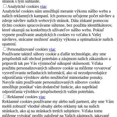
stránok s tým súhlasíte.
Analytické cookies
viac
Analytické cookies nám umožňujú meranie výkonu nášho webu a
našich reklamných kampaní. Ich pomocou určujeme počet návštev a
zdroje návštev našich webových stránok. Dáta získané pomocou
týchto cookies spracovávame súhrnne, bez použitia identifikátorov,
ktoré ukazujú na konkrétnych užívateľov nášho webu. Pokiaľ
vypnete používanie analytických cookies vo vzťahu k Vašej
návšteve, strácame možnosť analýzy výkonu a optimalizácie našich
opatrení.
Personalizované cookies
viac
Používame taktiež súbory cookie a ďalšie technológie, aby sme
prispôsobili náš obchod potrebám a záujmom našich zákazníkov a
pripravili tak pre Vás výnimočné nákupné skúsenosti. Vďaka
použitiu personalizovaných súborov cookie sa môžeme vyvarovať
vysvetľovaniu nežiaducich informácií, ako sú nezodpovedajúce
odporúčania výrobkov alebo neužitočné mimoriadne ponuky.
Navyše nám používanie personalizovaných súborov cookie
umožňuje ponúkať vám dodatočné funkcie, ako napríklad
odporúčania výrobkov prispôsobených vašim potrebám.
Reklamné cookies
viac
Reklamné cookies používame my alebo naši partneri, aby sme Vám
mohli zobraziť vhodné obsahy alebo reklamy tak na našich
stránkach, ako aj na stránkach tretích subjektov. Vďaka tomu
môžeme vytvárať profily založené na Vašich záujmoch, takzvané