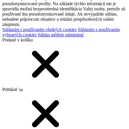
pseudonymizované profily. Na základe týchto informácií nie je
spravidla možná bezprostredná identifikácia Vašej osoby, pretože sú
používané iba pseudonymizované údaje. Ak nevyjadríte súhlas,
nebudete príjemcom obsahov a reklám prispôsobených vašim
záujmom.
Súhlasím s používaním všetkých cookies
Súhlasím s používaním
vybraných cookies
Súhlas môžete odmietnuť
Pridané v košíku
Prihlásiť sa