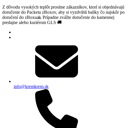
Z dôvodu vysokých teplôt prosíme zákazníkov, ktorí si objednávajú
doručenie do Packeta zBoxov, aby si vyzdvihli balíky čo najskôr po
doručení do zBoxu🙏 Prípadne zvážte doručenie do kamennej
predajne alebo kuriérom GLS 🚚
info@kremkrem.sk