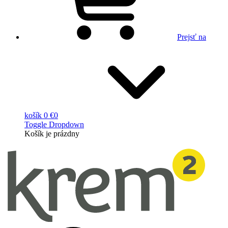
Prejsť na
košík
0 €
0
Toggle Dropdown
Košík
je prázdny