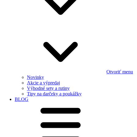
Otvoriť menu
Novinky
Akcie a výpredaj
Výhodné sety a rutiny
Tipy na darčeky a poukážky
BLOG