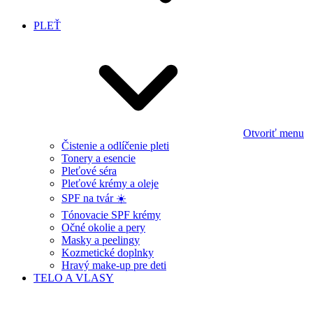
PLEŤ
Otvoriť menu
Čistenie a odlíčenie pleti
Tonery a esencie
Pleťové séra
Pleťové krémy a oleje
SPF na tvár ☀️
Tónovacie SPF krémy
Očné okolie a pery
Masky a peelingy
Kozmetické doplnky
Hravý make-up pre deti
TELO A VLASY