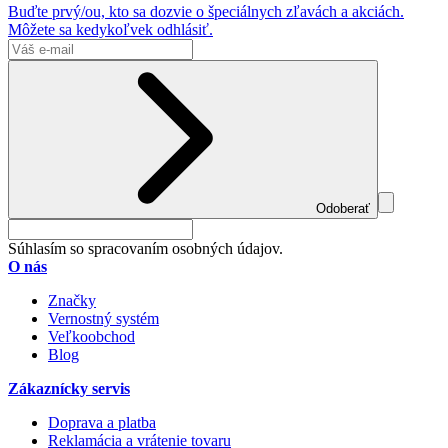
Buďte prvý/ou, kto sa dozvie o špeciálnych zľavách a akciách.
Môžete sa kedykoľvek odhlásiť.
Odoberať
Súhlasím so spracovaním osobných údajov.
O nás
Značky
Vernostný systém
Veľkoobchod
Blog
Zákaznícky servis
Doprava a platba
Reklamácia a vrátenie tovaru