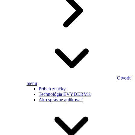
Otvoriť
menu
Príbeh značky
Technológia EVYDERM®
Ako správne aplikovať