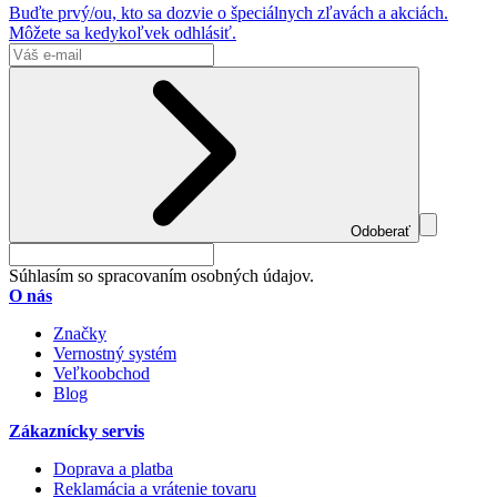
Buďte prvý/ou, kto sa dozvie o špeciálnych zľavách a akciách.
Môžete sa kedykoľvek odhlásiť.
Odoberať
Súhlasím so spracovaním osobných údajov.
O nás
Značky
Vernostný systém
Veľkoobchod
Blog
Zákaznícky servis
Doprava a platba
Reklamácia a vrátenie tovaru