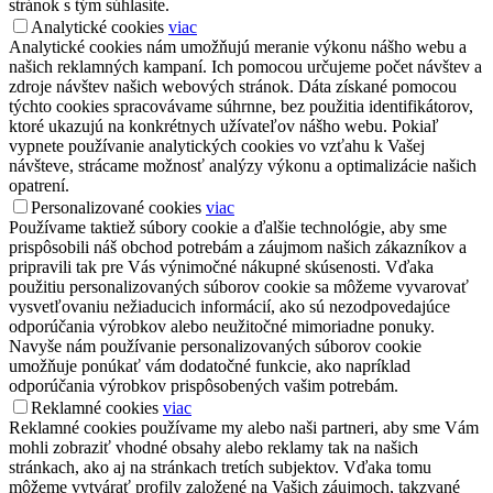
stránok s tým súhlasíte.
Analytické cookies
viac
Analytické cookies nám umožňujú meranie výkonu nášho webu a
našich reklamných kampaní. Ich pomocou určujeme počet návštev a
zdroje návštev našich webových stránok. Dáta získané pomocou
týchto cookies spracovávame súhrnne, bez použitia identifikátorov,
ktoré ukazujú na konkrétnych užívateľov nášho webu. Pokiaľ
vypnete používanie analytických cookies vo vzťahu k Vašej
návšteve, strácame možnosť analýzy výkonu a optimalizácie našich
opatrení.
Personalizované cookies
viac
Používame taktiež súbory cookie a ďalšie technológie, aby sme
prispôsobili náš obchod potrebám a záujmom našich zákazníkov a
pripravili tak pre Vás výnimočné nákupné skúsenosti. Vďaka
použitiu personalizovaných súborov cookie sa môžeme vyvarovať
vysvetľovaniu nežiaducich informácií, ako sú nezodpovedajúce
odporúčania výrobkov alebo neužitočné mimoriadne ponuky.
Navyše nám používanie personalizovaných súborov cookie
umožňuje ponúkať vám dodatočné funkcie, ako napríklad
odporúčania výrobkov prispôsobených vašim potrebám.
Reklamné cookies
viac
Reklamné cookies používame my alebo naši partneri, aby sme Vám
mohli zobraziť vhodné obsahy alebo reklamy tak na našich
stránkach, ako aj na stránkach tretích subjektov. Vďaka tomu
môžeme vytvárať profily založené na Vašich záujmoch, takzvané