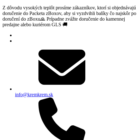
Z dôvodu vysokých teplôt prosíme zákazníkov, ktorí si objednávajú
doručenie do Packeta zBoxov, aby si vyzdvihli balíky čo najskôr po
doručení do zBoxu🙏 Prípadne zvážte doručenie do kamennej
predajne alebo kuriérom GLS 🚚
info@kremkrem.sk