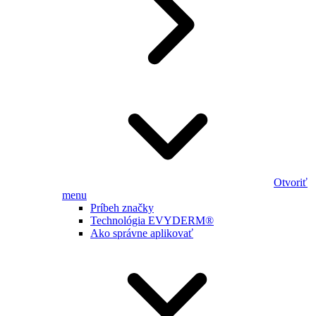
Otvoriť
menu
Príbeh značky
Technológia EVYDERM®
Ako správne aplikovať