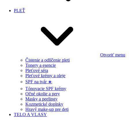
PLEŤ
Otvoriť menu
Čistenie a odlíčenie pleti
Tonery a esencie
Pleťové séra
Pleťové krémy a oleje
SPF na tvár ☀️
Tónovacie SPF krémy
Očné okolie a pery
Masky a peelingy
Kozmetické doplnky
Hravý make-up pre deti
TELO A VLASY