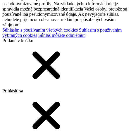
pseudonymizované profily. Na základe týchto informácií nie je
spravidla možná bezprostredná identifikácia Vašej osoby, pretože sú
používané iba pseudonymizované údaje. Ak nevyjadríte súhlas,
nebudete príjemcom obsahov a reklám prispôsobených vašim
záujmom.
Súhlasím s používaním všetkých cookies
Súhlasím s používaním
vybraných cookies
Súhlas môžete odmietnuť
Pridané v košíku
Prihlásiť sa