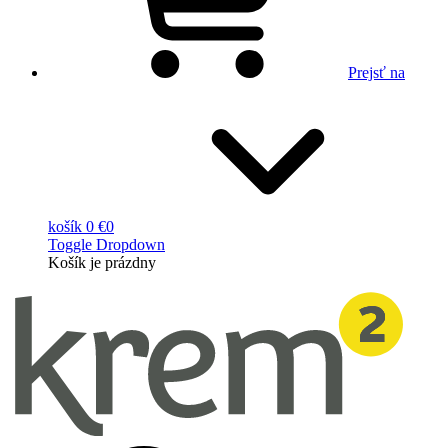
Prejsť na
košík
0 €
0
Toggle Dropdown
Košík
je prázdny