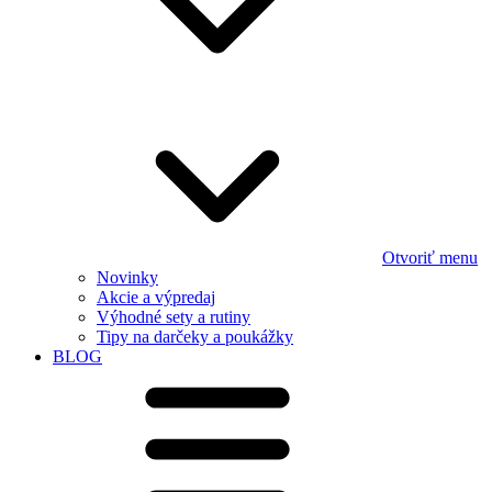
Otvoriť menu
Novinky
Akcie a výpredaj
Výhodné sety a rutiny
Tipy na darčeky a poukážky
BLOG