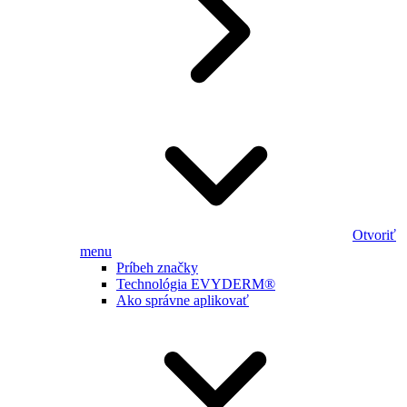
Otvoriť
menu
Príbeh značky
Technológia EVYDERM®
Ako správne aplikovať