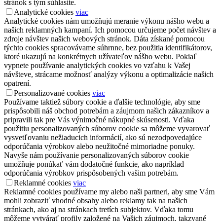
stránok s tým súhlasíte.
Analytické cookies
viac
Analytické cookies nám umožňujú meranie výkonu nášho webu a
našich reklamných kampaní. Ich pomocou určujeme počet návštev a
zdroje návštev našich webových stránok. Dáta získané pomocou
týchto cookies spracovávame súhrnne, bez použitia identifikátorov,
ktoré ukazujú na konkrétnych užívateľov nášho webu. Pokiaľ
vypnete používanie analytických cookies vo vzťahu k Vašej
návšteve, strácame možnosť analýzy výkonu a optimalizácie našich
opatrení.
Personalizované cookies
viac
Používame taktiež súbory cookie a ďalšie technológie, aby sme
prispôsobili náš obchod potrebám a záujmom našich zákazníkov a
pripravili tak pre Vás výnimočné nákupné skúsenosti. Vďaka
použitiu personalizovaných súborov cookie sa môžeme vyvarovať
vysvetľovaniu nežiaducich informácií, ako sú nezodpovedajúce
odporúčania výrobkov alebo neužitočné mimoriadne ponuky.
Navyše nám používanie personalizovaných súborov cookie
umožňuje ponúkať vám dodatočné funkcie, ako napríklad
odporúčania výrobkov prispôsobených vašim potrebám.
Reklamné cookies
viac
Reklamné cookies používame my alebo naši partneri, aby sme Vám
mohli zobraziť vhodné obsahy alebo reklamy tak na našich
stránkach, ako aj na stránkach tretích subjektov. Vďaka tomu
môžeme vytvárať profily založené na Vašich záujmoch, takzvané