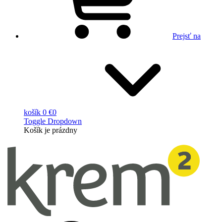
Prejsť na
košík
0 €
0
Toggle Dropdown
Košík
je prázdny