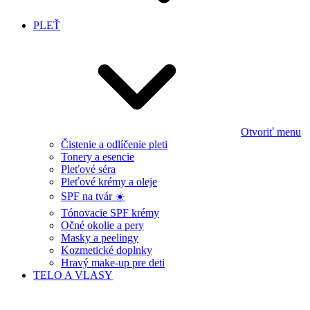
PLEŤ
Otvoriť menu
Čistenie a odlíčenie pleti
Tonery a esencie
Pleťové séra
Pleťové krémy a oleje
SPF na tvár ☀️
Tónovacie SPF krémy
Očné okolie a pery
Masky a peelingy
Kozmetické doplnky
Hravý make-up pre deti
TELO A VLASY