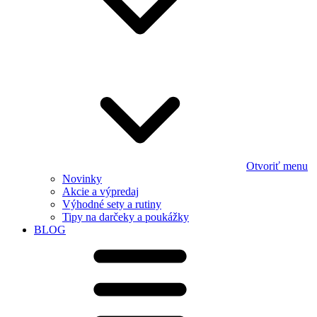
Otvoriť menu
Novinky
Akcie a výpredaj
Výhodné sety a rutiny
Tipy na darčeky a poukážky
BLOG