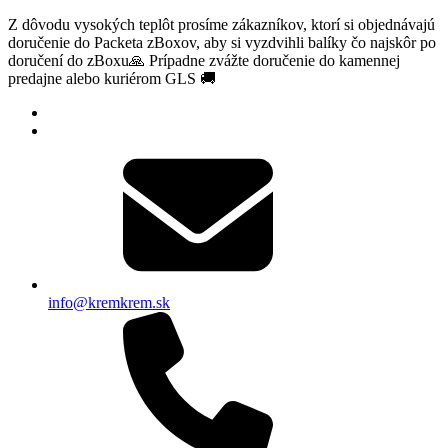
Z dôvodu vysokých teplôt prosíme zákazníkov, ktorí si objednávajú
doručenie do Packeta zBoxov, aby si vyzdvihli balíky čo najskôr po
doručení do zBoxu🙏 Prípadne zvážte doručenie do kamennej
predajne alebo kuriérom GLS 🚚
info@kremkrem.sk