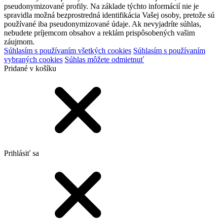
pseudonymizované profily. Na základe týchto informácií nie je
spravidla možná bezprostredná identifikácia Vašej osoby, pretože sú
používané iba pseudonymizované údaje. Ak nevyjadríte súhlas,
nebudete príjemcom obsahov a reklám prispôsobených vašim
záujmom.
Súhlasím s používaním všetkých cookies
Súhlasím s používaním
vybraných cookies
Súhlas môžete odmietnuť
Pridané v košíku
Prihlásiť sa