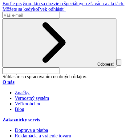
Buďte prvý/ou, kto sa dozvie o špeciálnych zľavách a akciách.
Môžete sa kedykoľvek odhlásiť.
Odoberať
Súhlasím so spracovaním osobných údajov.
O nás
Značky
Vernostný systém
Veľkoobchod
Blog
Zákaznícky servis
Doprava a platba
Reklamácia a vrátenie tovaru