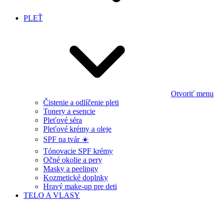
PLEŤ
Otvoriť menu
Čistenie a odlíčenie pleti
Tonery a esencie
Pleťové séra
Pleťové krémy a oleje
SPF na tvár ☀️
Tónovacie SPF krémy
Očné okolie a pery
Masky a peelingy
Kozmetické doplnky
Hravý make-up pre deti
TELO A VLASY