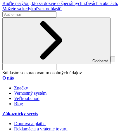
Buďte prvý/ou, kto sa dozvie o špeciálnych zľavách a akciách.
Môžete sa kedykoľvek odhlásiť.
Odoberať
Súhlasím so spracovaním osobných údajov.
O nás
Značky
Vernostný systém
Veľkoobchod
Blog
Zákaznícky servis
Doprava a platba
Reklamácia a vrátenie tovaru