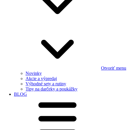
Otvoriť menu
Novinky
Akcie a výpredaj
Výhodné sety a rutiny
Tipy na darčeky a poukážky
BLOG