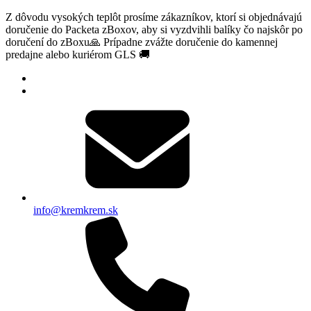
Z dôvodu vysokých teplôt prosíme zákazníkov, ktorí si objednávajú
doručenie do Packeta zBoxov, aby si vyzdvihli balíky čo najskôr po
doručení do zBoxu🙏 Prípadne zvážte doručenie do kamennej
predajne alebo kuriérom GLS 🚚
info@kremkrem.sk