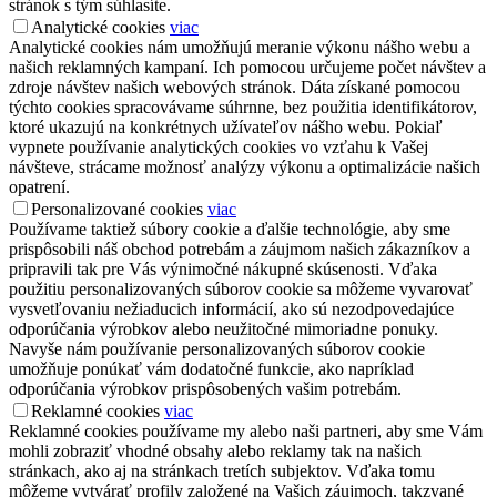
stránok s tým súhlasíte.
Analytické cookies
viac
Analytické cookies nám umožňujú meranie výkonu nášho webu a
našich reklamných kampaní. Ich pomocou určujeme počet návštev a
zdroje návštev našich webových stránok. Dáta získané pomocou
týchto cookies spracovávame súhrnne, bez použitia identifikátorov,
ktoré ukazujú na konkrétnych užívateľov nášho webu. Pokiaľ
vypnete používanie analytických cookies vo vzťahu k Vašej
návšteve, strácame možnosť analýzy výkonu a optimalizácie našich
opatrení.
Personalizované cookies
viac
Používame taktiež súbory cookie a ďalšie technológie, aby sme
prispôsobili náš obchod potrebám a záujmom našich zákazníkov a
pripravili tak pre Vás výnimočné nákupné skúsenosti. Vďaka
použitiu personalizovaných súborov cookie sa môžeme vyvarovať
vysvetľovaniu nežiaducich informácií, ako sú nezodpovedajúce
odporúčania výrobkov alebo neužitočné mimoriadne ponuky.
Navyše nám používanie personalizovaných súborov cookie
umožňuje ponúkať vám dodatočné funkcie, ako napríklad
odporúčania výrobkov prispôsobených vašim potrebám.
Reklamné cookies
viac
Reklamné cookies používame my alebo naši partneri, aby sme Vám
mohli zobraziť vhodné obsahy alebo reklamy tak na našich
stránkach, ako aj na stránkach tretích subjektov. Vďaka tomu
môžeme vytvárať profily založené na Vašich záujmoch, takzvané