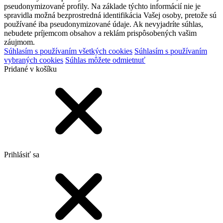
pseudonymizované profily. Na základe týchto informácií nie je
spravidla možná bezprostredná identifikácia Vašej osoby, pretože sú
používané iba pseudonymizované údaje. Ak nevyjadríte súhlas,
nebudete príjemcom obsahov a reklám prispôsobených vašim
záujmom.
Súhlasím s používaním všetkých cookies
Súhlasím s používaním
vybraných cookies
Súhlas môžete odmietnuť
Pridané v košíku
Prihlásiť sa