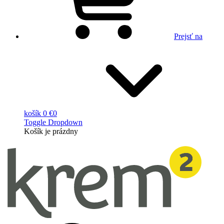
Prejsť na
košík
0 €
0
Toggle Dropdown
Košík
je prázdny