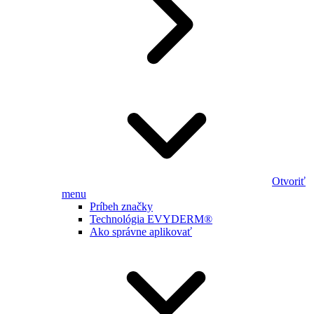
Otvoriť
menu
Príbeh značky
Technológia EVYDERM®
Ako správne aplikovať