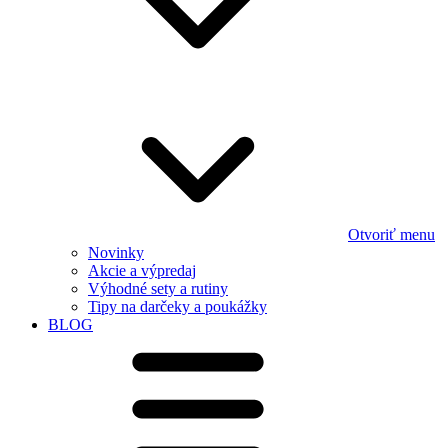
Otvoriť menu
Novinky
Akcie a výpredaj
Výhodné sety a rutiny
Tipy na darčeky a poukážky
BLOG