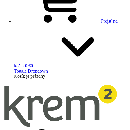
Prejsť na
košík
0 €
0
Toggle Dropdown
Košík
je prázdny