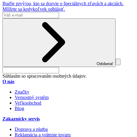
Buďte prvý/ou, kto sa dozvie o špeciálnych zľavách a akciách.
Môžete sa kedykoľvek odhlásiť.
Odoberať
Súhlasím so spracovaním osobných údajov.
O nás
Značky
Vernostný systém
Veľkoobchod
Blog
Zákaznícky servis
Doprava a platba
Reklamácia a vrátenie tovaru