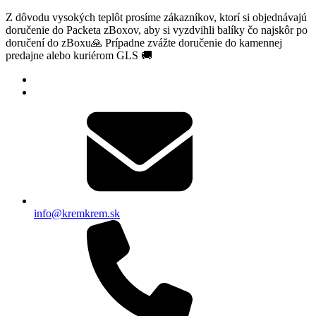
Z dôvodu vysokých teplôt prosíme zákazníkov, ktorí si objednávajú
doručenie do Packeta zBoxov, aby si vyzdvihli balíky čo najskôr po
doručení do zBoxu🙏 Prípadne zvážte doručenie do kamennej
predajne alebo kuriérom GLS 🚚
info@kremkrem.sk