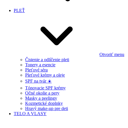
PLEŤ
Otvoriť menu
Čistenie a odlíčenie pleti
Tonery a esencie
Pleťové séra
Pleťové krémy a oleje
SPF na tvár ☀️
Tónovacie SPF krémy
Očné okolie a pery
Masky a peelingy
Kozmetické doplnky
Hravý make-up pre deti
TELO A VLASY