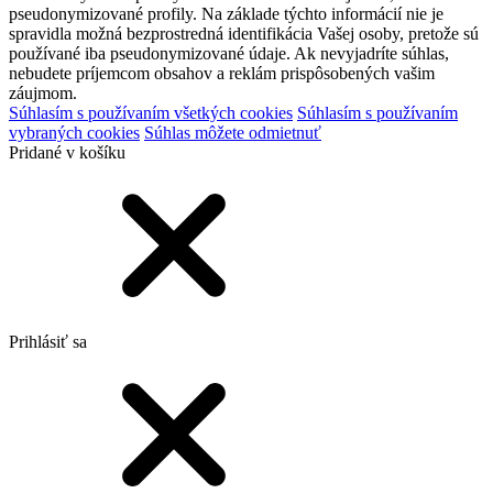
pseudonymizované profily. Na základe týchto informácií nie je
spravidla možná bezprostredná identifikácia Vašej osoby, pretože sú
používané iba pseudonymizované údaje. Ak nevyjadríte súhlas,
nebudete príjemcom obsahov a reklám prispôsobených vašim
záujmom.
Súhlasím s používaním všetkých cookies
Súhlasím s používaním
vybraných cookies
Súhlas môžete odmietnuť
Pridané v košíku
Prihlásiť sa