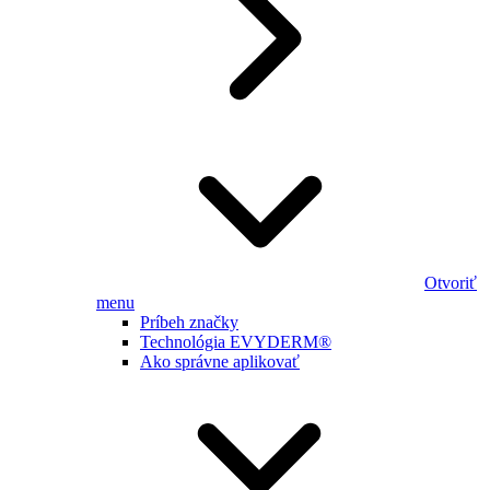
Otvoriť
menu
Príbeh značky
Technológia EVYDERM®
Ako správne aplikovať