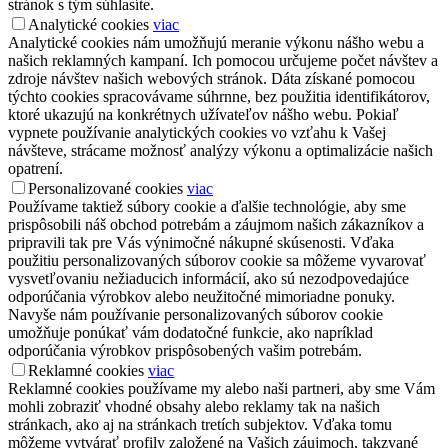
stránok s tým súhlasíte.
Analytické cookies
viac
Analytické cookies nám umožňujú meranie výkonu nášho webu a
našich reklamných kampaní. Ich pomocou určujeme počet návštev a
zdroje návštev našich webových stránok. Dáta získané pomocou
týchto cookies spracovávame súhrnne, bez použitia identifikátorov,
ktoré ukazujú na konkrétnych užívateľov nášho webu. Pokiaľ
vypnete používanie analytických cookies vo vzťahu k Vašej
návšteve, strácame možnosť analýzy výkonu a optimalizácie našich
opatrení.
Personalizované cookies
viac
Používame taktiež súbory cookie a ďalšie technológie, aby sme
prispôsobili náš obchod potrebám a záujmom našich zákazníkov a
pripravili tak pre Vás výnimočné nákupné skúsenosti. Vďaka
použitiu personalizovaných súborov cookie sa môžeme vyvarovať
vysvetľovaniu nežiaducich informácií, ako sú nezodpovedajúce
odporúčania výrobkov alebo neužitočné mimoriadne ponuky.
Navyše nám používanie personalizovaných súborov cookie
umožňuje ponúkať vám dodatočné funkcie, ako napríklad
odporúčania výrobkov prispôsobených vašim potrebám.
Reklamné cookies
viac
Reklamné cookies používame my alebo naši partneri, aby sme Vám
mohli zobraziť vhodné obsahy alebo reklamy tak na našich
stránkach, ako aj na stránkach tretích subjektov. Vďaka tomu
môžeme vytvárať profily založené na Vašich záujmoch, takzvané