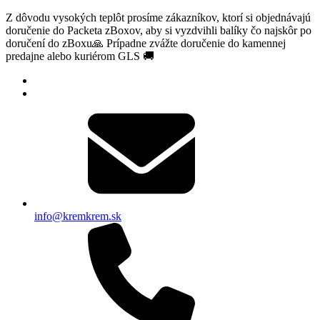
Z dôvodu vysokých teplôt prosíme zákazníkov, ktorí si objednávajú
doručenie do Packeta zBoxov, aby si vyzdvihli balíky čo najskôr po
doručení do zBoxu🙏 Prípadne zvážte doručenie do kamennej
predajne alebo kuriérom GLS 🚚
info@kremkrem.sk