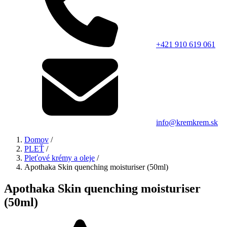
+421 910 619 061
info@kremkrem.sk
Domov
/
PLEŤ
/
Pleťové krémy a oleje
/
Apothaka Skin quenching moisturiser (50ml)
Apothaka Skin quenching moisturiser
(50ml)