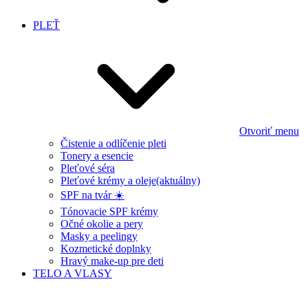
PLEŤ
Otvoriť menu
Čistenie a odlíčenie pleti
Tonery a esencie
Pleťové séra
Pleťové krémy a oleje
(aktuálny)
SPF na tvár ☀️
Tónovacie SPF krémy
Očné okolie a pery
Masky a peelingy
Kozmetické doplnky
Hravý make-up pre deti
TELO A VLASY