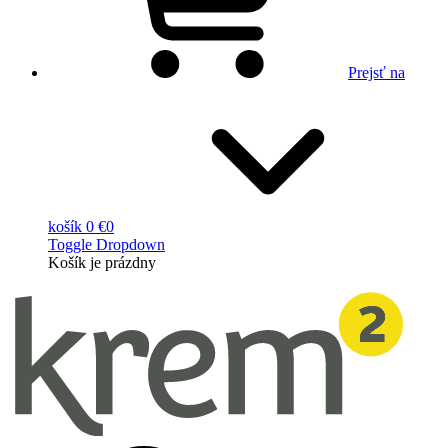
Prejsť na
košík
0 €
0
Toggle Dropdown
Košík
je prázdny