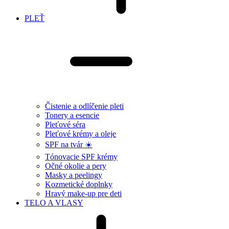
PLEŤ
Čistenie a odlíčenie pleti
Tonery a esencie
Pleťové séra
Pleťové krémy a oleje
SPF na tvár ☀️
Tónovacie SPF krémy
Očné okolie a pery
Masky a peelingy
Kozmetické doplnky
Hravý make-up pre deti
TELO A VLASY