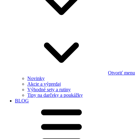
Otvoriť menu
Novinky
Akcie a výpredaj
Výhodné sety a rutiny
Tipy na darčeky a poukážky
BLOG