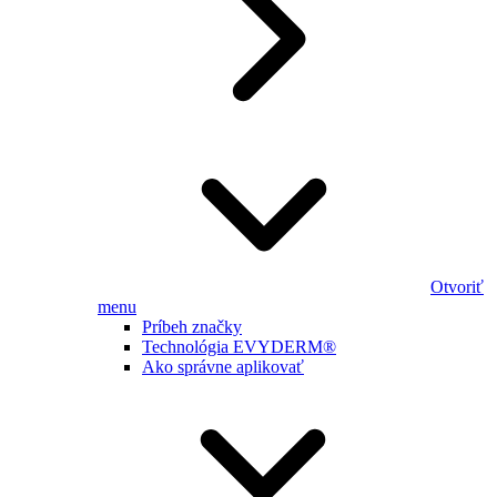
Otvoriť
menu
Príbeh značky
Technológia EVYDERM®
Ako správne aplikovať