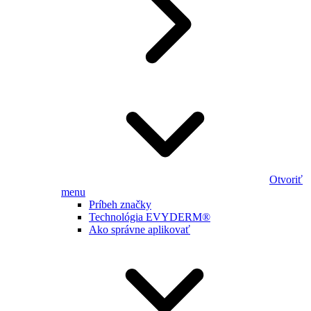
Otvoriť
menu
Príbeh značky
Technológia EVYDERM®
Ako správne aplikovať