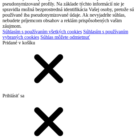
pseudonymizované profily. Na základe týchto informácií nie je
spravidla možná bezprostredná identifikácia Vašej osoby, pretože sú
používané iba pseudonymizované údaje. Ak nevyjadríte súhlas,
nebudete príjemcom obsahov a reklám prispôsobených vašim
záujmom.
Súhlasím s používaním všetkých cookies
Súhlasím s používaním
vybraných cookies
Súhlas môžete odmietnuť
Pridané v košíku
Prihlásiť sa