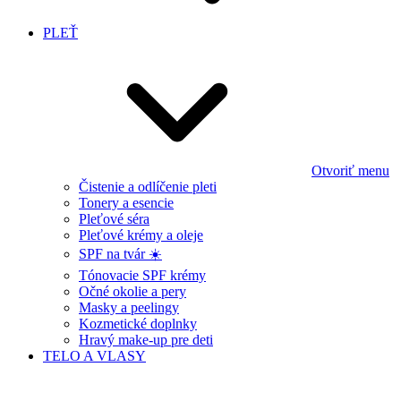
PLEŤ
Otvoriť menu
Čistenie a odlíčenie pleti
Tonery a esencie
Pleťové séra
Pleťové krémy a oleje
SPF na tvár ☀️
Tónovacie SPF krémy
Očné okolie a pery
Masky a peelingy
Kozmetické doplnky
Hravý make-up pre deti
TELO A VLASY