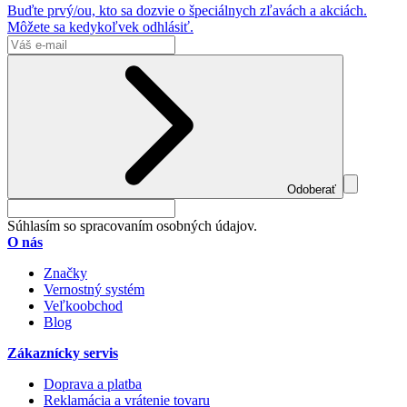
Buďte prvý/ou, kto sa dozvie o špeciálnych zľavách a akciách.
Môžete sa kedykoľvek odhlásiť.
Odoberať
Súhlasím so spracovaním osobných údajov.
O nás
Značky
Vernostný systém
Veľkoobchod
Blog
Zákaznícky servis
Doprava a platba
Reklamácia a vrátenie tovaru