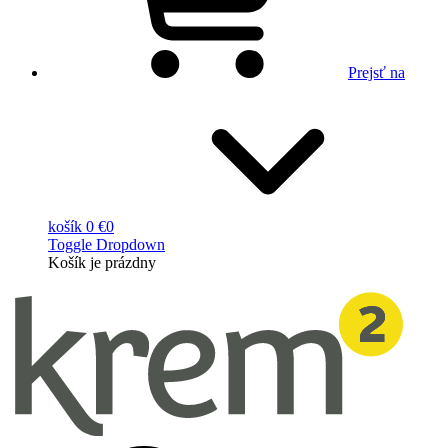
Prejsť na
košík
0 €
0
Toggle Dropdown
Košík
je prázdny