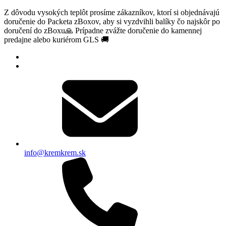
Z dôvodu vysokých teplôt prosíme zákazníkov, ktorí si objednávajú
doručenie do Packeta zBoxov, aby si vyzdvihli balíky čo najskôr po
doručení do zBoxu🙏 Prípadne zvážte doručenie do kamennej
predajne alebo kuriérom GLS 🚚
info@kremkrem.sk