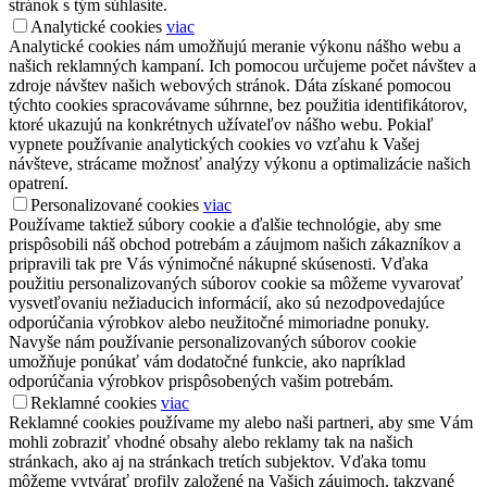
stránok s tým súhlasíte.
Analytické cookies
viac
Analytické cookies nám umožňujú meranie výkonu nášho webu a
našich reklamných kampaní. Ich pomocou určujeme počet návštev a
zdroje návštev našich webových stránok. Dáta získané pomocou
týchto cookies spracovávame súhrnne, bez použitia identifikátorov,
ktoré ukazujú na konkrétnych užívateľov nášho webu. Pokiaľ
vypnete používanie analytických cookies vo vzťahu k Vašej
návšteve, strácame možnosť analýzy výkonu a optimalizácie našich
opatrení.
Personalizované cookies
viac
Používame taktiež súbory cookie a ďalšie technológie, aby sme
prispôsobili náš obchod potrebám a záujmom našich zákazníkov a
pripravili tak pre Vás výnimočné nákupné skúsenosti. Vďaka
použitiu personalizovaných súborov cookie sa môžeme vyvarovať
vysvetľovaniu nežiaducich informácií, ako sú nezodpovedajúce
odporúčania výrobkov alebo neužitočné mimoriadne ponuky.
Navyše nám používanie personalizovaných súborov cookie
umožňuje ponúkať vám dodatočné funkcie, ako napríklad
odporúčania výrobkov prispôsobených vašim potrebám.
Reklamné cookies
viac
Reklamné cookies používame my alebo naši partneri, aby sme Vám
mohli zobraziť vhodné obsahy alebo reklamy tak na našich
stránkach, ako aj na stránkach tretích subjektov. Vďaka tomu
môžeme vytvárať profily založené na Vašich záujmoch, takzvané