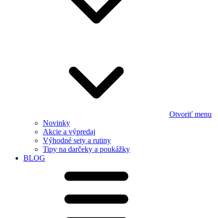
Otvoriť menu
Novinky
Akcie a výpredaj
Výhodné sety a rutiny
Tipy na darčeky a poukážky
BLOG