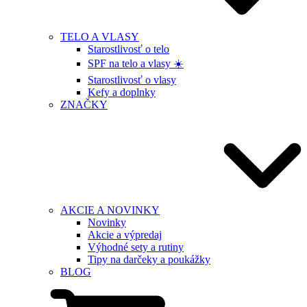
TELO A VLASY
Starostlivosť o telo
SPF na telo a vlasy ☀️
Starostlivosť o vlasy
Kefy a doplnky
ZNAČKY
AKCIE A NOVINKY
Novinky
Akcie a výpredaj
Výhodné sety a rutiny
Tipy na darčeky a poukážky
BLOG