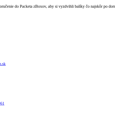
doručenie do Packeta zBoxov, aby si vyzdvihli balíky čo najskôr po d
.sk
061