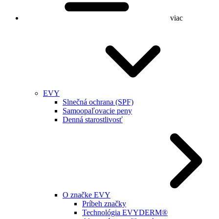
viac
EVY
Slnečná ochrana (SPF)
Samoopaľovacie peny
Denná starostlivosť
O značke EVY
Príbeh značky
Technológia EVYDERM®