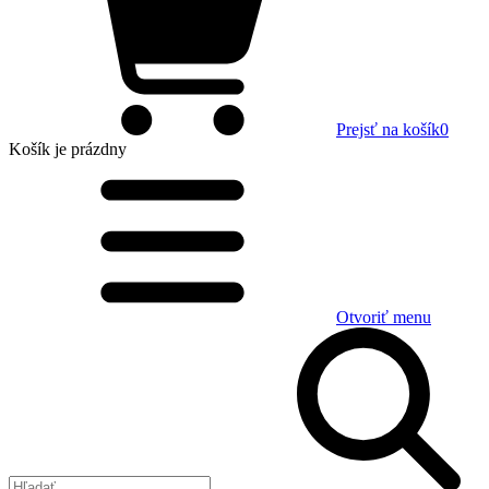
Prejsť na košík
0
Košík
je prázdny
Otvoriť menu