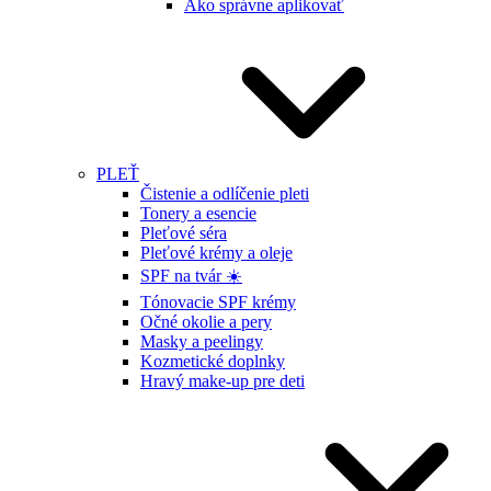
Ako správne aplikovať
PLEŤ
Čistenie a odlíčenie pleti
Tonery a esencie
Pleťové séra
Pleťové krémy a oleje
SPF na tvár ☀️
Tónovacie SPF krémy
Očné okolie a pery
Masky a peelingy
Kozmetické doplnky
Hravý make-up pre deti