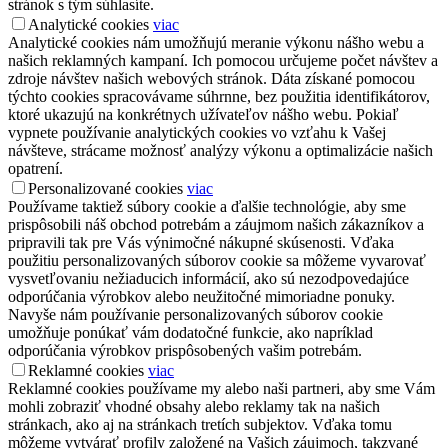
stránok s tým súhlasíte.
Analytické cookies
viac
Analytické cookies nám umožňujú meranie výkonu nášho webu a
našich reklamných kampaní. Ich pomocou určujeme počet návštev a
zdroje návštev našich webových stránok. Dáta získané pomocou
týchto cookies spracovávame súhrnne, bez použitia identifikátorov,
ktoré ukazujú na konkrétnych užívateľov nášho webu. Pokiaľ
vypnete používanie analytických cookies vo vzťahu k Vašej
návšteve, strácame možnosť analýzy výkonu a optimalizácie našich
opatrení.
Personalizované cookies
viac
Používame taktiež súbory cookie a ďalšie technológie, aby sme
prispôsobili náš obchod potrebám a záujmom našich zákazníkov a
pripravili tak pre Vás výnimočné nákupné skúsenosti. Vďaka
použitiu personalizovaných súborov cookie sa môžeme vyvarovať
vysvetľovaniu nežiaducich informácií, ako sú nezodpovedajúce
odporúčania výrobkov alebo neužitočné mimoriadne ponuky.
Navyše nám používanie personalizovaných súborov cookie
umožňuje ponúkať vám dodatočné funkcie, ako napríklad
odporúčania výrobkov prispôsobených vašim potrebám.
Reklamné cookies
viac
Reklamné cookies používame my alebo naši partneri, aby sme Vám
mohli zobraziť vhodné obsahy alebo reklamy tak na našich
stránkach, ako aj na stránkach tretích subjektov. Vďaka tomu
môžeme vytvárať profily založené na Vašich záujmoch, takzvané