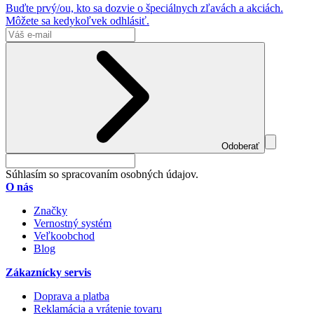
Buďte prvý/ou, kto sa dozvie o špeciálnych zľavách a akciách.
Môžete sa kedykoľvek odhlásiť.
Odoberať
Súhlasím so spracovaním osobných údajov.
O nás
Značky
Vernostný systém
Veľkoobchod
Blog
Zákaznícky servis
Doprava a platba
Reklamácia a vrátenie tovaru