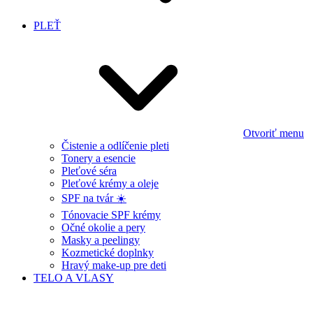
PLEŤ
Otvoriť menu
Čistenie a odlíčenie pleti
Tonery a esencie
Pleťové séra
Pleťové krémy a oleje
SPF na tvár ☀️
Tónovacie SPF krémy
Očné okolie a pery
Masky a peelingy
Kozmetické doplnky
Hravý make-up pre deti
TELO A VLASY