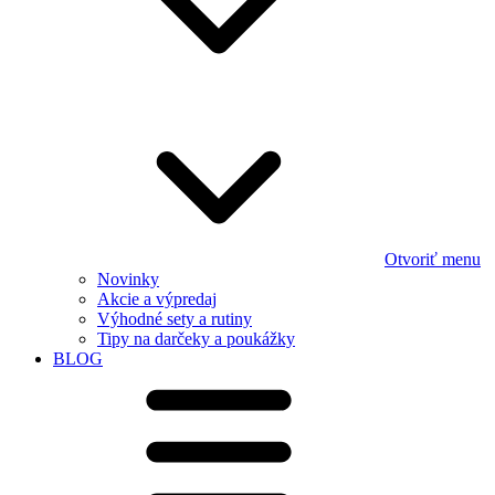
Otvoriť menu
Novinky
Akcie a výpredaj
Výhodné sety a rutiny
Tipy na darčeky a poukážky
BLOG