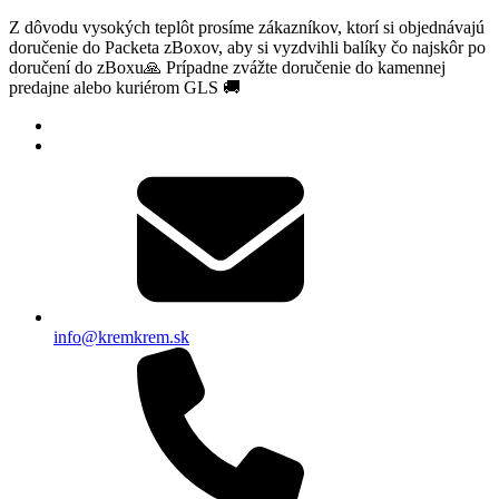
Z dôvodu vysokých teplôt prosíme zákazníkov, ktorí si objednávajú
doručenie do Packeta zBoxov, aby si vyzdvihli balíky čo najskôr po
doručení do zBoxu🙏 Prípadne zvážte doručenie do kamennej
predajne alebo kuriérom GLS 🚚
info@kremkrem.sk