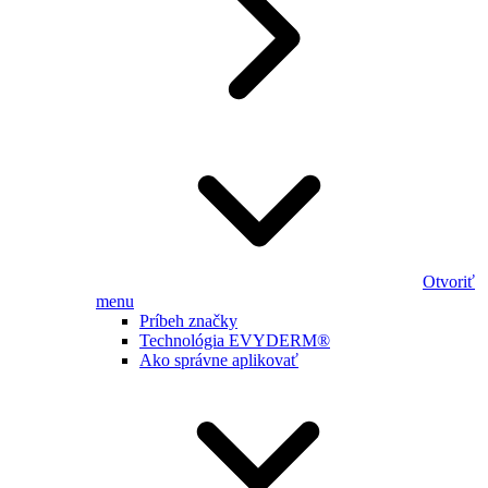
Otvoriť
menu
Príbeh značky
Technológia EVYDERM®
Ako správne aplikovať