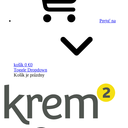
Prejsť na
košík
0 €
0
Toggle Dropdown
Košík
je prázdny