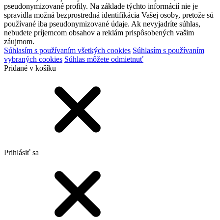
pseudonymizované profily. Na základe týchto informácií nie je
spravidla možná bezprostredná identifikácia Vašej osoby, pretože sú
používané iba pseudonymizované údaje. Ak nevyjadríte súhlas,
nebudete príjemcom obsahov a reklám prispôsobených vašim
záujmom.
Súhlasím s používaním všetkých cookies
Súhlasím s používaním
vybraných cookies
Súhlas môžete odmietnuť
Pridané v košíku
Prihlásiť sa