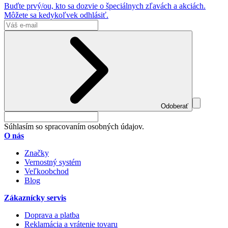
Buďte prvý/ou, kto sa dozvie o špeciálnych zľavách a akciách.
Môžete sa kedykoľvek odhlásiť.
Odoberať
Súhlasím so spracovaním osobných údajov.
O nás
Značky
Vernostný systém
Veľkoobchod
Blog
Zákaznícky servis
Doprava a platba
Reklamácia a vrátenie tovaru