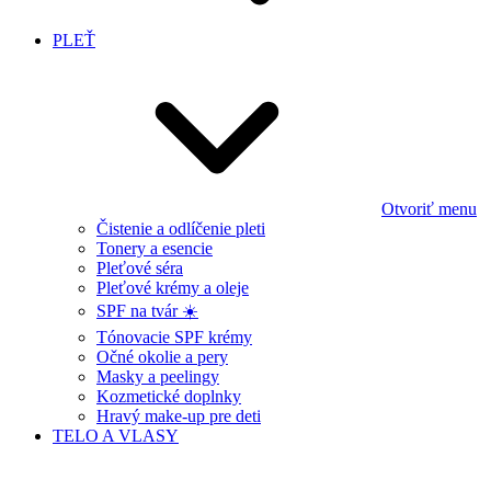
PLEŤ
Otvoriť menu
Čistenie a odlíčenie pleti
Tonery a esencie
Pleťové séra
Pleťové krémy a oleje
SPF na tvár ☀️
Tónovacie SPF krémy
Očné okolie a pery
Masky a peelingy
Kozmetické doplnky
Hravý make-up pre deti
TELO A VLASY