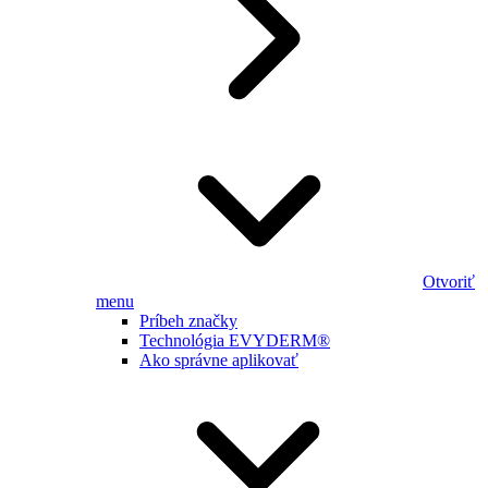
Otvoriť
menu
Príbeh značky
Technológia EVYDERM®
Ako správne aplikovať