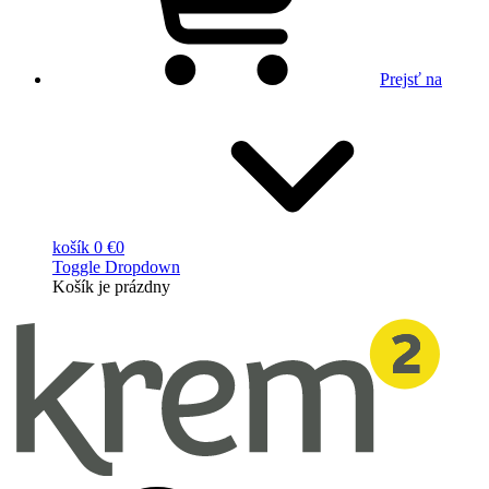
Prejsť na
košík
0 €
0
Toggle Dropdown
Košík
je prázdny