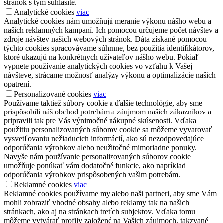
stránok s tým súhlasíte.
Analytické cookies
viac
Analytické cookies nám umožňujú meranie výkonu nášho webu a
našich reklamných kampaní. Ich pomocou určujeme počet návštev a
zdroje návštev našich webových stránok. Dáta získané pomocou
týchto cookies spracovávame súhrnne, bez použitia identifikátorov,
ktoré ukazujú na konkrétnych užívateľov nášho webu. Pokiaľ
vypnete používanie analytických cookies vo vzťahu k Vašej
návšteve, strácame možnosť analýzy výkonu a optimalizácie našich
opatrení.
Personalizované cookies
viac
Používame taktiež súbory cookie a ďalšie technológie, aby sme
prispôsobili náš obchod potrebám a záujmom našich zákazníkov a
pripravili tak pre Vás výnimočné nákupné skúsenosti. Vďaka
použitiu personalizovaných súborov cookie sa môžeme vyvarovať
vysvetľovaniu nežiaducich informácií, ako sú nezodpovedajúce
odporúčania výrobkov alebo neužitočné mimoriadne ponuky.
Navyše nám používanie personalizovaných súborov cookie
umožňuje ponúkať vám dodatočné funkcie, ako napríklad
odporúčania výrobkov prispôsobených vašim potrebám.
Reklamné cookies
viac
Reklamné cookies používame my alebo naši partneri, aby sme Vám
mohli zobraziť vhodné obsahy alebo reklamy tak na našich
stránkach, ako aj na stránkach tretích subjektov. Vďaka tomu
môžeme vytvárať profily založené na Vašich záujmoch, takzvané