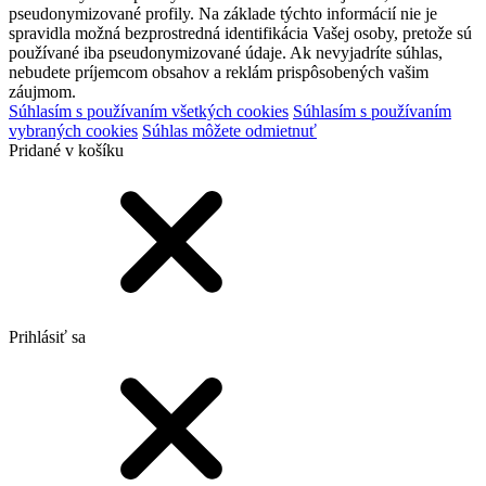
pseudonymizované profily. Na základe týchto informácií nie je
spravidla možná bezprostredná identifikácia Vašej osoby, pretože sú
používané iba pseudonymizované údaje. Ak nevyjadríte súhlas,
nebudete príjemcom obsahov a reklám prispôsobených vašim
záujmom.
Súhlasím s používaním všetkých cookies
Súhlasím s používaním
vybraných cookies
Súhlas môžete odmietnuť
Pridané v košíku
Prihlásiť sa