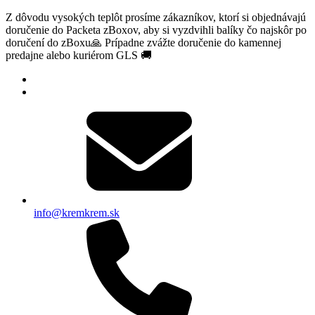
Z dôvodu vysokých teplôt prosíme zákazníkov, ktorí si objednávajú
doručenie do Packeta zBoxov, aby si vyzdvihli balíky čo najskôr po
doručení do zBoxu🙏 Prípadne zvážte doručenie do kamennej
predajne alebo kuriérom GLS 🚚
info@kremkrem.sk