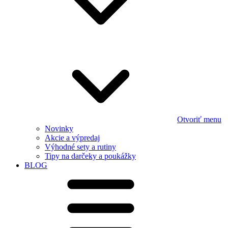
Otvoriť menu
Novinky
Akcie a výpredaj
Výhodné sety a rutiny
Tipy na darčeky a poukážky
BLOG