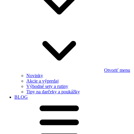
Otvoriť menu
Novinky
Akcie a výpredaj
Výhodné sety a rutiny
Tipy na darčeky a poukážky
BLOG