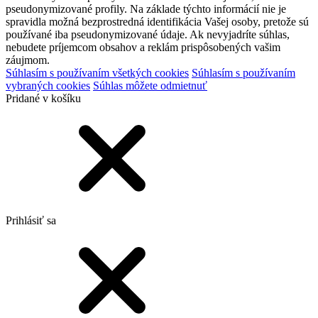
pseudonymizované profily. Na základe týchto informácií nie je
spravidla možná bezprostredná identifikácia Vašej osoby, pretože sú
používané iba pseudonymizované údaje. Ak nevyjadríte súhlas,
nebudete príjemcom obsahov a reklám prispôsobených vašim
záujmom.
Súhlasím s používaním všetkých cookies
Súhlasím s používaním
vybraných cookies
Súhlas môžete odmietnuť
Pridané v košíku
Prihlásiť sa