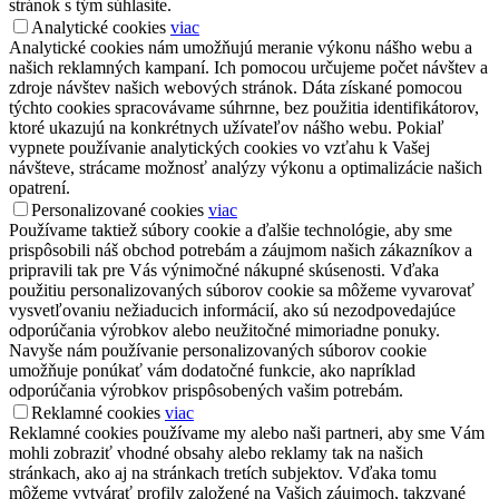
stránok s tým súhlasíte.
Analytické cookies
viac
Analytické cookies nám umožňujú meranie výkonu nášho webu a
našich reklamných kampaní. Ich pomocou určujeme počet návštev a
zdroje návštev našich webových stránok. Dáta získané pomocou
týchto cookies spracovávame súhrnne, bez použitia identifikátorov,
ktoré ukazujú na konkrétnych užívateľov nášho webu. Pokiaľ
vypnete používanie analytických cookies vo vzťahu k Vašej
návšteve, strácame možnosť analýzy výkonu a optimalizácie našich
opatrení.
Personalizované cookies
viac
Používame taktiež súbory cookie a ďalšie technológie, aby sme
prispôsobili náš obchod potrebám a záujmom našich zákazníkov a
pripravili tak pre Vás výnimočné nákupné skúsenosti. Vďaka
použitiu personalizovaných súborov cookie sa môžeme vyvarovať
vysvetľovaniu nežiaducich informácií, ako sú nezodpovedajúce
odporúčania výrobkov alebo neužitočné mimoriadne ponuky.
Navyše nám používanie personalizovaných súborov cookie
umožňuje ponúkať vám dodatočné funkcie, ako napríklad
odporúčania výrobkov prispôsobených vašim potrebám.
Reklamné cookies
viac
Reklamné cookies používame my alebo naši partneri, aby sme Vám
mohli zobraziť vhodné obsahy alebo reklamy tak na našich
stránkach, ako aj na stránkach tretích subjektov. Vďaka tomu
môžeme vytvárať profily založené na Vašich záujmoch, takzvané