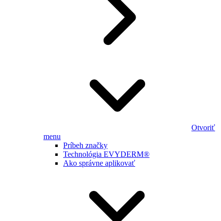
Otvoriť
menu
Príbeh značky
Technológia EVYDERM®
Ako správne aplikovať