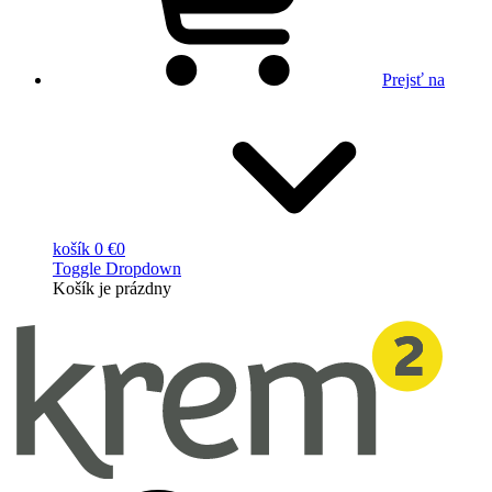
Prejsť na
košík
0 €
0
Toggle Dropdown
Košík
je prázdny