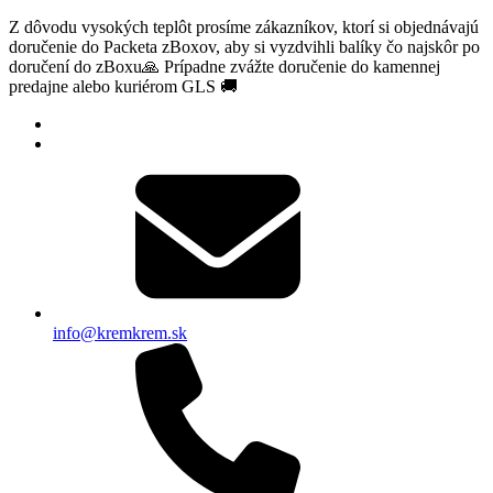
Z dôvodu vysokých teplôt prosíme zákazníkov, ktorí si objednávajú
doručenie do Packeta zBoxov, aby si vyzdvihli balíky čo najskôr po
doručení do zBoxu🙏 Prípadne zvážte doručenie do kamennej
predajne alebo kuriérom GLS 🚚
info@kremkrem.sk