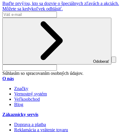
Buďte prvý/ou, kto sa dozvie o špeciálnych zľavách a akciách.
Môžete sa kedykoľvek odhlásiť.
Odoberať
Súhlasím so spracovaním osobných údajov.
O nás
Značky
Vernostný systém
Veľkoobchod
Blog
Zákaznícky servis
Doprava a platba
Reklamácia a vrátenie tovaru