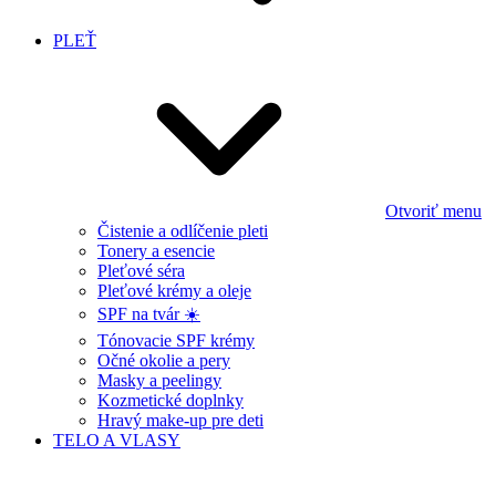
PLEŤ
Otvoriť menu
Čistenie a odlíčenie pleti
Tonery a esencie
Pleťové séra
Pleťové krémy a oleje
SPF na tvár ☀️
Tónovacie SPF krémy
Očné okolie a pery
Masky a peelingy
Kozmetické doplnky
Hravý make-up pre deti
TELO A VLASY