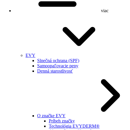
viac
EVY
Slnečná ochrana (SPF)
Samoopaľovacie peny
Denná starostlivosť
O značke EVY
Príbeh značky
Technológia EVYDERM®