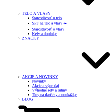
TELO A VLASY
Starostlivosť o telo
SPF na telo a vlasy ☀️
Starostlivosť o vlasy
Kefy a doplnky
ZNAČKY
AKCIE A NOVINKY
Novinky
Akcie a výpredaj
Výhodné sety a rutiny
Tipy na darčeky a poukážky
BLOG