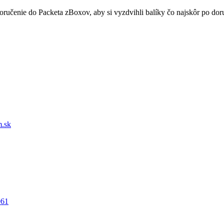
doručenie do Packeta zBoxov, aby si vyzdvihli balíky čo najskôr po d
.sk
061