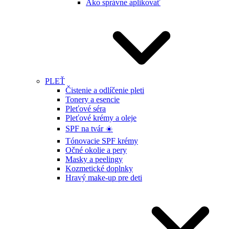
Ako správne aplikovať
PLEŤ
Čistenie a odlíčenie pleti
Tonery a esencie
Pleťové séra
Pleťové krémy a oleje
SPF na tvár ☀️
Tónovacie SPF krémy
Očné okolie a pery
Masky a peelingy
Kozmetické doplnky
Hravý make-up pre deti