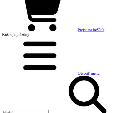
Prejsť na košík
0
Košík
je prázdny
Otvoriť menu