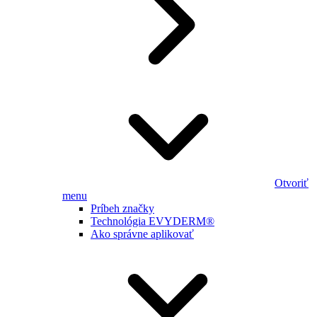
Otvoriť
menu
Príbeh značky
Technológia EVYDERM®
Ako správne aplikovať