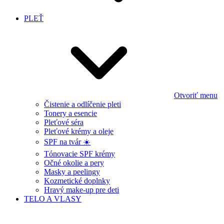
PLEŤ
Otvoriť menu
Čistenie a odlíčenie pleti
Tonery a esencie
Pleťové séra
Pleťové krémy a oleje
SPF na tvár ☀️
Tónovacie SPF krémy
Očné okolie a pery
Masky a peelingy
Kozmetické doplnky
Hravý make-up pre deti
TELO A VLASY