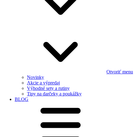
Otvoriť menu
Novinky
Akcie a výpredaj
Výhodné sety a rutiny
Tipy na darčeky a poukážky
BLOG