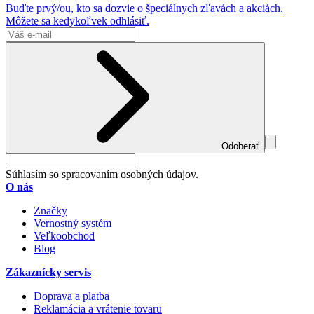
Buďte prvý/ou, kto sa dozvie o špeciálnych zľavách a akciách.
Môžete sa kedykoľvek odhlásiť.
Odoberať
Súhlasím so spracovaním osobných údajov.
O nás
Značky
Vernostný systém
Veľkoobchod
Blog
Zákaznícky servis
Doprava a platba
Reklamácia a vrátenie tovaru