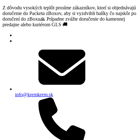
Z dôvodu vysokých teplôt prosíme zákazníkov, ktorí si objednávajú
doručenie do Packeta zBoxov, aby si vyzdvihli balíky čo najskôr po
doručení do zBoxu🙏 Prípadne zvážte doručenie do kamennej
predajne alebo kuriérom GLS 🚚
info@kremkrem.sk