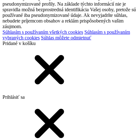
pseudonymizované profily. Na základe týchto informácií nie je
spravidla možná bezprostredná identifikácia Vašej osoby, pretože sú
používané iba pseudonymizované údaje. Ak nevyjadríte súhlas,
nebudete príjemcom obsahov a reklám prispôsobených vašim
záujmom.
Súhlasím s používaním všetkých cookies
Súhlasím s používaním
vybraných cookies
Súhlas môžete odmietnuť
Pridané v košíku
Prihlásiť sa