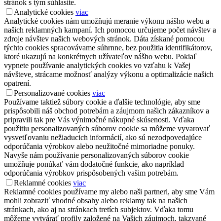
stránok s tým súhlasíte.
Analytické cookies
viac
Analytické cookies nám umožňujú meranie výkonu nášho webu a
našich reklamných kampaní. Ich pomocou určujeme počet návštev a
zdroje návštev našich webových stránok. Dáta získané pomocou
týchto cookies spracovávame súhrnne, bez použitia identifikátorov,
ktoré ukazujú na konkrétnych užívateľov nášho webu. Pokiaľ
vypnete používanie analytických cookies vo vzťahu k Vašej
návšteve, strácame možnosť analýzy výkonu a optimalizácie našich
opatrení.
Personalizované cookies
viac
Používame taktiež súbory cookie a ďalšie technológie, aby sme
prispôsobili náš obchod potrebám a záujmom našich zákazníkov a
pripravili tak pre Vás výnimočné nákupné skúsenosti. Vďaka
použitiu personalizovaných súborov cookie sa môžeme vyvarovať
vysvetľovaniu nežiaducich informácií, ako sú nezodpovedajúce
odporúčania výrobkov alebo neužitočné mimoriadne ponuky.
Navyše nám používanie personalizovaných súborov cookie
umožňuje ponúkať vám dodatočné funkcie, ako napríklad
odporúčania výrobkov prispôsobených vašim potrebám.
Reklamné cookies
viac
Reklamné cookies používame my alebo naši partneri, aby sme Vám
mohli zobraziť vhodné obsahy alebo reklamy tak na našich
stránkach, ako aj na stránkach tretích subjektov. Vďaka tomu
môžeme vytvárať profily založené na Vašich záujmoch, takzvané