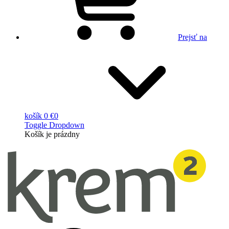
Prejsť na
košík
0 €
0
Toggle Dropdown
Košík
je prázdny