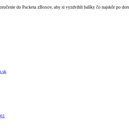
doručenie do Packeta zBoxov, aby si vyzdvihli balíky čo najskôr po d
.sk
061