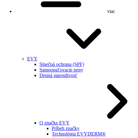
viac
EVY
Slnečná ochrana (SPF)
Samoopaľovacie peny
Denná starostlivosť
O značke EVY
Príbeh značky
Technológia EVYDERM®