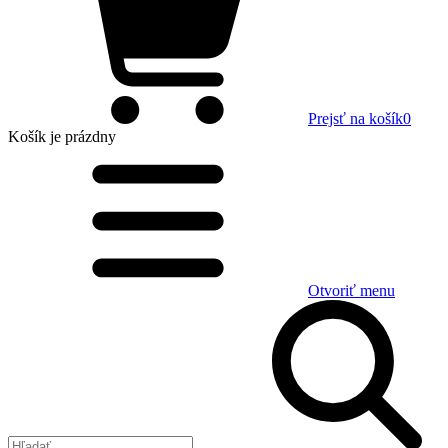
Prejsť na košík
0
Košík
je prázdny
Otvoriť menu