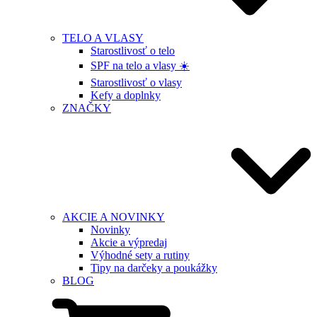
TELO A VLASY
Starostlivosť o telo
SPF na telo a vlasy ☀️
Starostlivosť o vlasy
Kefy a doplnky
ZNAČKY
AKCIE A NOVINKY
Novinky
Akcie a výpredaj
Výhodné sety a rutiny
Tipy na darčeky a poukážky
BLOG