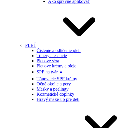
Ako správne aplikovať
PLEŤ
Čistenie a odlíčenie pleti
Tonery a esencie
Pleťové séra
Pleťové krémy a oleje
SPF na tvár ☀️
Tónovacie SPF krémy
Očné okolie a pery
Masky a peelingy
Kozmetické doplnky
Hravý make-up pre deti