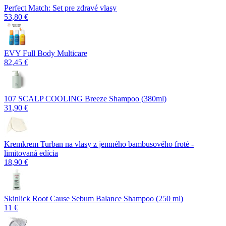
Perfect Match: Set pre zdravé vlasy
53,80 €
EVY Full Body Multicare
82,45 €
107 SCALP COOLING Breeze Shampoo (380ml)
31,90 €
Kremkrem Turban na vlasy z jemného bambusového froté -
limitovaná edícia
18,90 €
Skinlick Root Cause Sebum Balance Shampoo (250 ml)
11 €