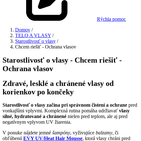
Rýchla pomoc
Domov
/
TELO A VLASY
/
Starostlivosť o vlasy
/
Chcem riešiť - Ochrana vlasov
Starostlivosť o vlasy - Chcem riešiť -
Ochrana vlasov
Zdravé, lesklé a chránené vlasy od
korienkov po končeky
Starostlivosť o vlasy začína pri správnom čistení a ochrane
pred
vonkajšími vplyvmi. Komplexná rutina pomáha udržiavať
vlasy
silné, hydratované a chránené
nielen pred teplom, ale aj pred
negatívnym vplyvom UV žiarenia.
V ponuke nájdete jemné
šampóny
, vyživujúce
balzamy
, či
obľúbenú
EVY UV/Heat Hair Mousse
, ktorá vlasy chráni pred