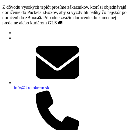
Z dôvodu vysokých teplôt prosíme zákazníkov, ktorí si objednávajú
doručenie do Packeta zBoxov, aby si vyzdvihli balíky čo najskôr po
doručení do zBoxu🙏 Prípadne zvážte doručenie do kamennej
predajne alebo kuriérom GLS 🚚
info@kremkrem.sk