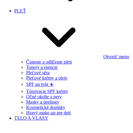
PLEŤ
Otvoriť menu
Čistenie a odlíčenie pleti
Tonery a esencie
Pleťové séra
Pleťové krémy a oleje
SPF na tvár ☀️
Tónovacie SPF krémy
Očné okolie a pery
Masky a peelingy
Kozmetické doplnky
Hravý make-up pre deti
TELO A VLASY