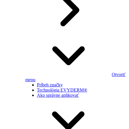
Otvoriť
menu
Príbeh značky
Technológia EVYDERM®
Ako správne aplikovať