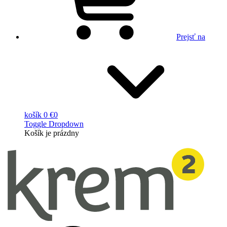
Prejsť na
košík
0 €
0
Toggle Dropdown
Košík
je prázdny