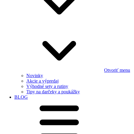
Otvoriť menu
Novinky
Akcie a výpredaj
Výhodné sety a rutiny
Tipy na darčeky a poukážky
BLOG