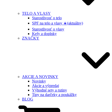
TELO A VLASY
Starostlivosť o telo
SPF na telo a vlasy ☀️
(aktuálny)
Starostlivosť o vlasy
Kefy a doplnky
ZNAČKY
AKCIE A NOVINKY
Novinky
Akcie a výpredaj
Výhodné sety a rutiny
Tipy na darčeky a poukážky
BLOG