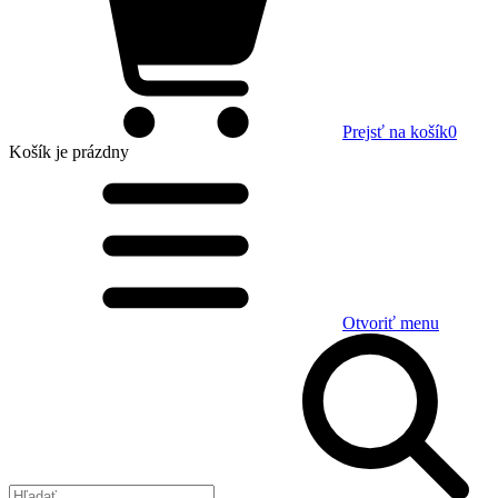
Prejsť na košík
0
Košík
je prázdny
Otvoriť menu