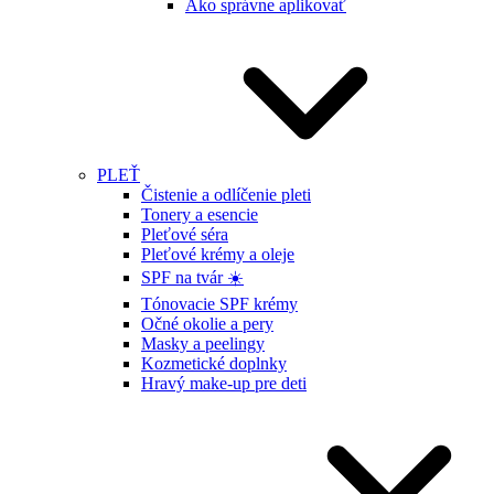
Ako správne aplikovať
PLEŤ
Čistenie a odlíčenie pleti
Tonery a esencie
Pleťové séra
Pleťové krémy a oleje
SPF na tvár ☀️
Tónovacie SPF krémy
Očné okolie a pery
Masky a peelingy
Kozmetické doplnky
Hravý make-up pre deti