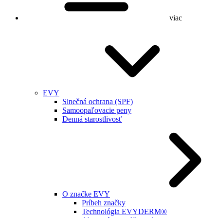
viac
EVY
Slnečná ochrana (SPF)
Samoopaľovacie peny
Denná starostlivosť
O značke EVY
Príbeh značky
Technológia EVYDERM®