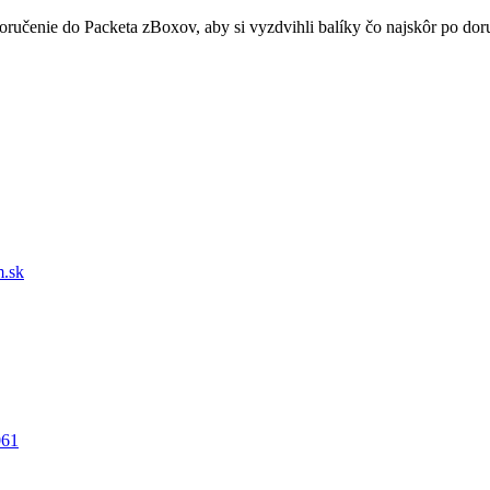
doručenie do Packeta zBoxov, aby si vyzdvihli balíky čo najskôr po d
.sk
061