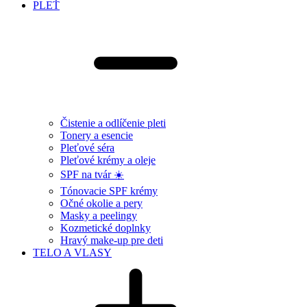
PLEŤ
Čistenie a odlíčenie pleti
Tonery a esencie
Pleťové séra
Pleťové krémy a oleje
SPF na tvár ☀️
Tónovacie SPF krémy
Očné okolie a pery
Masky a peelingy
Kozmetické doplnky
Hravý make-up pre deti
TELO A VLASY