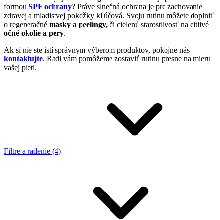
formou
SPF ochrany
? Práve slnečná ochrana je pre zachovanie
zdravej a mladistvej pokožky kľúčová. Svoju rutinu môžete doplniť
o regeneračné
masky a peelingy,
či cielenú starostlivosť na citlivé
očné okolie a pery
.
Ak si nie ste istí správnym výberom produktov, pokojne nás
kontaktujte
. Radi vám pomôžeme zostaviť rutinu presne na mieru
vašej pleti.
Filtre a radenie (4)