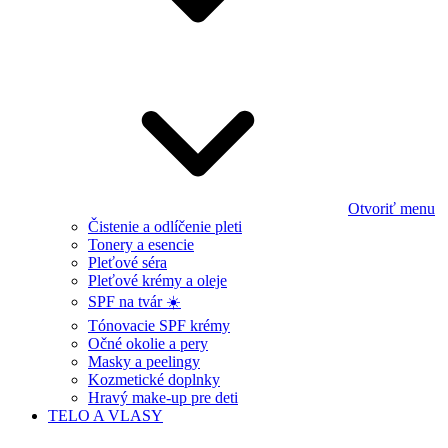
Otvoriť menu
Čistenie a odlíčenie pleti
Tonery a esencie
Pleťové séra
Pleťové krémy a oleje
SPF na tvár ☀️
Tónovacie SPF krémy
Očné okolie a pery
Masky a peelingy
Kozmetické doplnky
Hravý make-up pre deti
TELO A VLASY