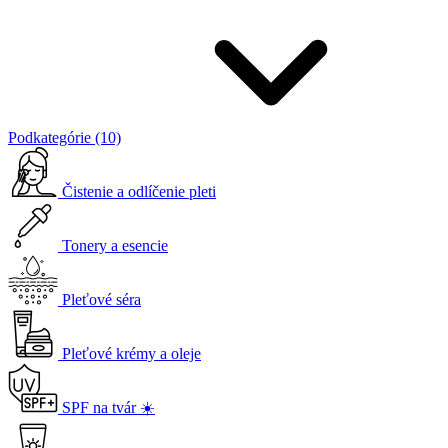
Podkategórie (10)
Čistenie a odlíčenie pleti
Tonery a esencie
Pleťové séra
Pleťové krémy a oleje
SPF na tvár ☀️