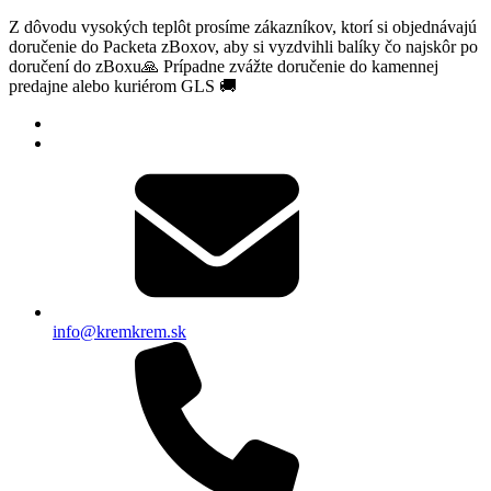
Z dôvodu vysokých teplôt prosíme zákazníkov, ktorí si objednávajú
doručenie do Packeta zBoxov, aby si vyzdvihli balíky čo najskôr po
doručení do zBoxu🙏 Prípadne zvážte doručenie do kamennej
predajne alebo kuriérom GLS 🚚
info@kremkrem.sk