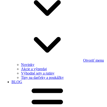
Otvoriť menu
Novinky
Akcie a výpredaj
Výhodné sety a rutiny
Tipy na darčeky a poukážky
BLOG