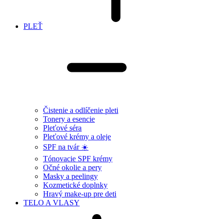
PLEŤ
Čistenie a odlíčenie pleti
Tonery a esencie
Pleťové séra
Pleťové krémy a oleje
SPF na tvár ☀️
Tónovacie SPF krémy
Očné okolie a pery
Masky a peelingy
Kozmetické doplnky
Hravý make-up pre deti
TELO A VLASY