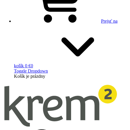
Prejsť na
košík
0 €
0
Toggle Dropdown
Košík
je prázdny