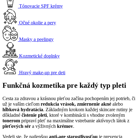
Tónovacie SPF krémy
Očné okolie a pery
Masky a peelingy
Kozmetické doplnky
Hravý make-up pre deti
Funkčná kozmetika pre každý typ pleti
Cesta za zdravou a krásnou pleťou začína pochopením jej potrieb, či
už je vaším cieľom
redukcia vrások, zmiernenie akné
alebo
hĺbková hydratácia
. Základným krokom každej skincare rutiny je
dôkladné
čistenie pleti
, ktoré v kombinácii s vhodne zvoleným
tonerom
pripraví pleť na maximálne vstrebanie aktívnych látok z
pleťových sér
a výživných
krémov
.
Vedeli ste, že najlepšou
anti-age starostlivosťou
je prevencia