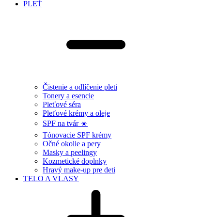
PLEŤ
Čistenie a odlíčenie pleti
Tonery a esencie
Pleťové séra
Pleťové krémy a oleje
SPF na tvár ☀️
Tónovacie SPF krémy
Očné okolie a pery
Masky a peelingy
Kozmetické doplnky
Hravý make-up pre deti
TELO A VLASY