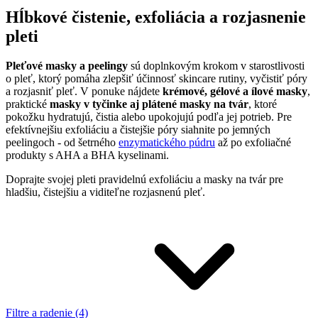
Hĺbkové čistenie, exfoliácia a rozjasnenie
pleti
Pleťové masky a peelingy
sú doplnkovým krokom v starostlivosti
o pleť, ktorý pomáha zlepšiť účinnosť skincare rutiny, vyčistiť póry
a rozjasniť pleť.
V ponuke nájdete
krémové, gélové a ílové masky
,
praktické
masky v tyčinke aj plátené masky na tvár
, ktoré
pokožku hydratujú, čistia alebo upokojujú podľa jej potrieb. Pre
efektívnejšiu exfoliáciu a čistejšie póry siahnite po jemných
peelingoch - od šetrného
enzymatického púdru
až po exfoliačné
produkty s AHA a BHA kyselinami.
Doprajte svojej pleti pravidelnú exfoliáciu a masky na tvár pre
hladšiu, čistejšiu a viditeľne rozjasnenú pleť.
Filtre a radenie (4)