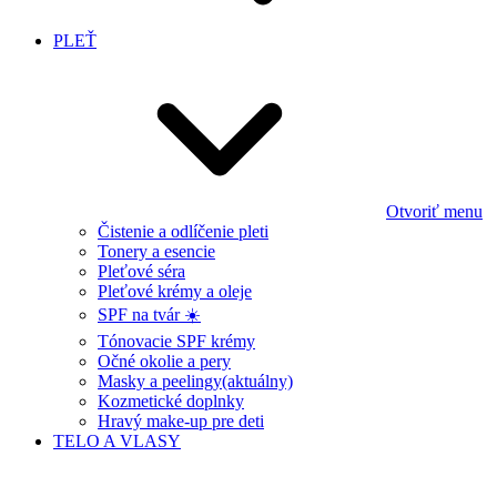
PLEŤ
Otvoriť menu
Čistenie a odlíčenie pleti
Tonery a esencie
Pleťové séra
Pleťové krémy a oleje
SPF na tvár ☀️
Tónovacie SPF krémy
Očné okolie a pery
Masky a peelingy
(aktuálny)
Kozmetické doplnky
Hravý make-up pre deti
TELO A VLASY