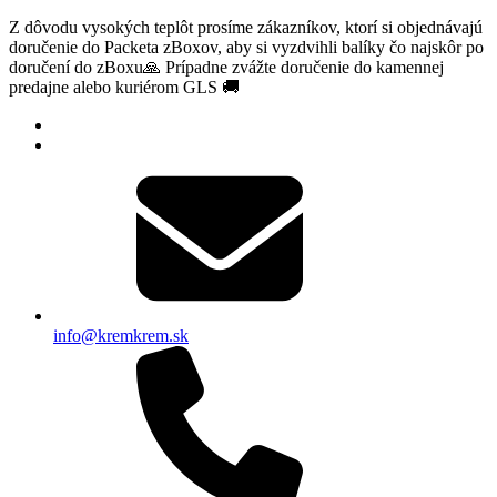
Z dôvodu vysokých teplôt prosíme zákazníkov, ktorí si objednávajú
doručenie do Packeta zBoxov, aby si vyzdvihli balíky čo najskôr po
doručení do zBoxu🙏 Prípadne zvážte doručenie do kamennej
predajne alebo kuriérom GLS 🚚
info@kremkrem.sk