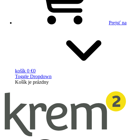
Prejsť na
košík
0 €
0
Toggle Dropdown
Košík
je prázdny