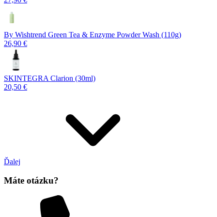
By Wishtrend Green Tea & Enzyme Powder Wash (110g)
26,90 €
SKINTEGRA Clarion (30ml)
20,50 €
Ďalej
Máte otázku?