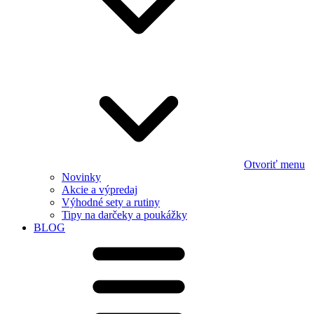
Otvoriť menu
Novinky
Akcie a výpredaj
Výhodné sety a rutiny
Tipy na darčeky a poukážky
BLOG