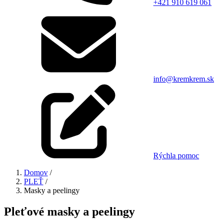
+421 910 619 061
info@kremkrem.sk
Rýchla pomoc
Domov
/
PLEŤ
/
Masky a peelingy
Pleťové masky a peelingy