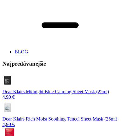
BLOG
Najpredávanejšie
Dear Klairs Midnight Blue Calming Sheet Mask (25ml)
4,90 €
Dear Klairs Rich Moist Soothing Tencel Sheet Mask (25ml)
4,90 €