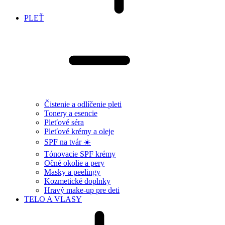
PLEŤ
Čistenie a odlíčenie pleti
Tonery a esencie
Pleťové séra
Pleťové krémy a oleje
SPF na tvár ☀️
Tónovacie SPF krémy
Očné okolie a pery
Masky a peelingy
Kozmetické doplnky
Hravý make-up pre deti
TELO A VLASY