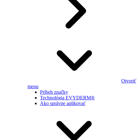
Otvoriť
menu
Príbeh značky
Technológia EVYDERM®
Ako správne aplikovať