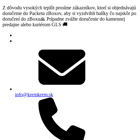
Z dôvodu vysokých teplôt prosíme zákazníkov, ktorí si objednávajú
doručenie do Packeta zBoxov, aby si vyzdvihli balíky čo najskôr po
doručení do zBoxu🙏 Prípadne zvážte doručenie do kamennej
predajne alebo kuriérom GLS 🚚
info@kremkrem.sk