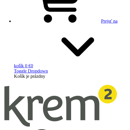
Prejsť na
košík
0 €
0
Toggle Dropdown
Košík
je prázdny