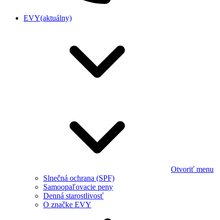
EVY
(aktuálny)
Otvoriť menu
Slnečná ochrana (SPF)
Samoopaľovacie peny
Denná starostlivosť
O značke EVY