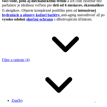
voči
vode, potu aj mechanickému treniu
a ich čisté zloženie bez
parfumov je ideálnou voľbou pre
deti od 6 mesiacov, ekzematikov
či alergikov
.
Objavte komplexné portfólio pien od
intenzívnej
hydratácie a obnovy kožnej bariéry,
anti-aging starostlivosť až po
vysoko odolnú
slnečnú ochranu
s dlhotrvajúcim účinkom.
Filtre a radenie (4)
Značky