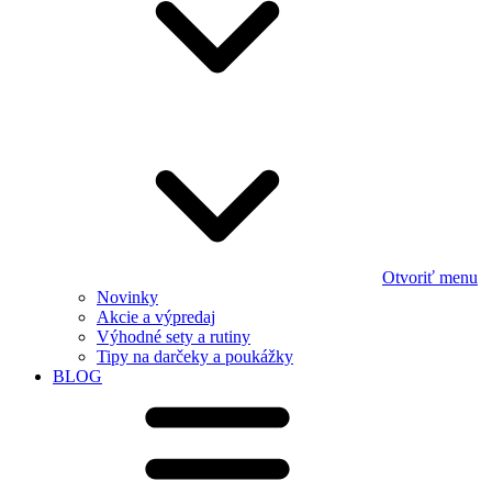
Otvoriť menu
Novinky
Akcie a výpredaj
Výhodné sety a rutiny
Tipy na darčeky a poukážky
BLOG