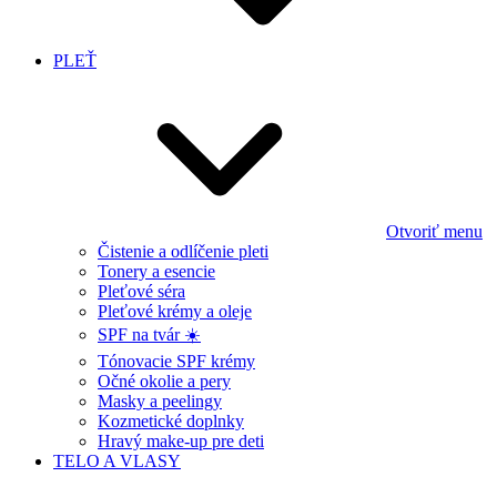
PLEŤ
Otvoriť menu
Čistenie a odlíčenie pleti
Tonery a esencie
Pleťové séra
Pleťové krémy a oleje
SPF na tvár ☀️
Tónovacie SPF krémy
Očné okolie a pery
Masky a peelingy
Kozmetické doplnky
Hravý make-up pre deti
TELO A VLASY