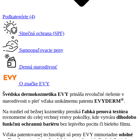
Podkategórie (4)
Slnečná ochrana (SPF)
Samoopaľovacie peny
Denná starostlivosť
O značke EVY
Švédska dermokozmetika EVY
prináša revolučné riešenie v
®
starostlivosti o pleť vďaka unikátnemu patentu
EVYDERM
.
Na rozdiel od bežnej kozmetiky preniká
ľahká penová textúra
rovnomerne do celej vrchnej vrstvy pokožky, kde vytvára
dlhodobo
funkčnú ochrannú bariéru
bez lepivého pocitu či bieleho filmu
.
Vďaka patentovanej technológii sú peny EVY mimoriadne
odolné