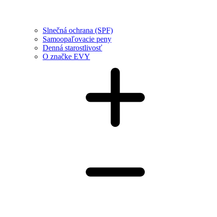
Slnečná ochrana (SPF)
Samoopaľovacie peny
Denná starostlivosť
O značke EVY