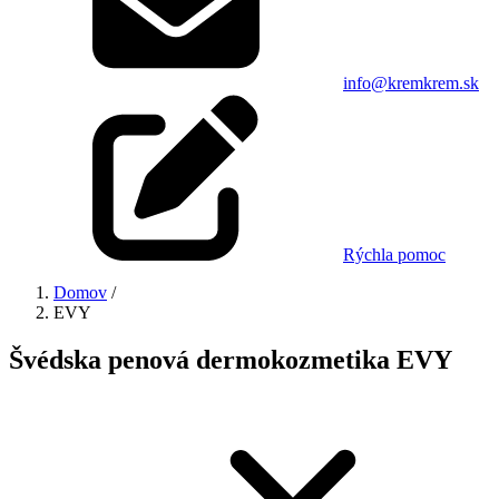
info@kremkrem.sk
Rýchla pomoc
Domov
/
EVY
Švédska penová dermokozmetika EVY