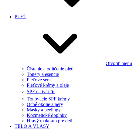
PLEŤ
Otvoriť menu
Čistenie a odlíčenie pleti
Tonery a esencie
Pleťové séra
Pleťové krémy a oleje
SPF na tvár ☀️
Tónovacie SPF krémy
Očné okolie a pery
Masky a peelingy
Kozmetické doplnky
Hravý make-up pre deti
TELO A VLASY