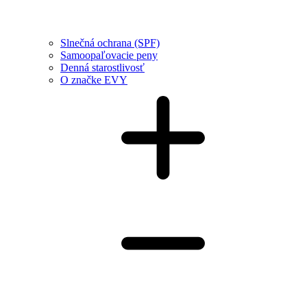
Slnečná ochrana (SPF)
Samoopaľovacie peny
Denná starostlivosť
O značke EVY