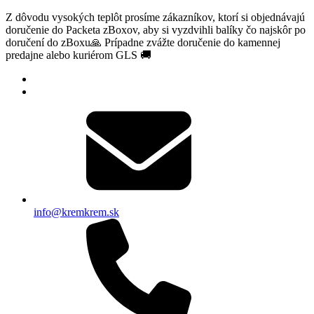
Z dôvodu vysokých teplôt prosíme zákazníkov, ktorí si objednávajú
doručenie do Packeta zBoxov, aby si vyzdvihli balíky čo najskôr po
doručení do zBoxu🙏 Prípadne zvážte doručenie do kamennej
predajne alebo kuriérom GLS 🚚
info@kremkrem.sk