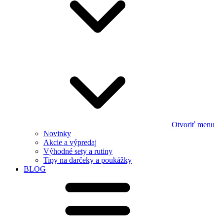
Otvoriť menu
Novinky
Akcie a výpredaj
Výhodné sety a rutiny
Tipy na darčeky a poukážky
BLOG