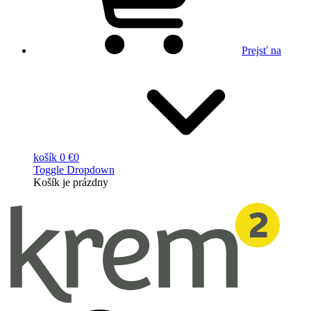
Prejsť na
košík
0 €
0
Toggle Dropdown
Košík
je prázdny