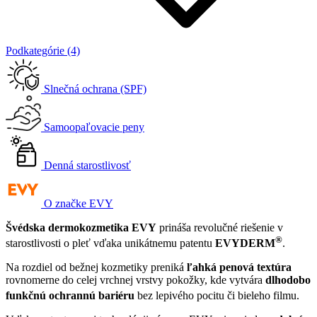
Podkategórie (4)
Slnečná ochrana (SPF)
Samoopaľovacie peny
Denná starostlivosť
O značke EVY
Švédska dermokozmetika EVY
prináša revolučné riešenie v
®
starostlivosti o pleť vďaka unikátnemu patentu
EVYDERM
.
Na rozdiel od bežnej kozmetiky preniká
ľahká penová textúra
rovnomerne do celej vrchnej vrstvy pokožky, kde vytvára
dlhodobo
funkčnú ochrannú bariéru
bez lepivého pocitu či bieleho filmu
.