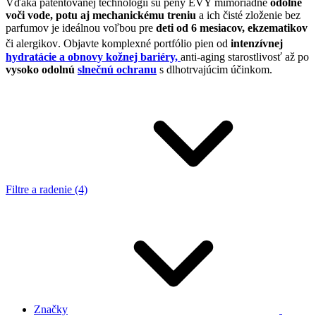
Vďaka patentovanej technológii sú peny EVY mimoriadne
odolné
voči
vode, potu aj mechanickému treniu
a ich čisté zloženie bez
parfumov je ideálnou voľbou pre
deti od 6 mesiacov, ekzematikov
či alergikov
.
Objavte komplexné portfólio pien od
intenzívnej
hydratácie a obnovy kožnej bariéry,
anti-aging starostlivosť až po
vysoko odolnú
slnečnú ochranu
s dlhotrvajúcim účinkom.
Filtre a radenie (4)
Značky