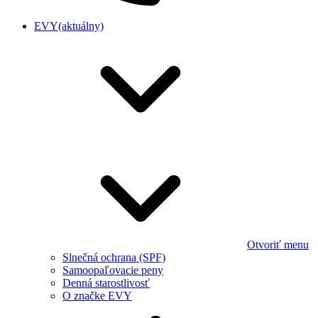
EVY
(aktuálny)
Otvoriť menu
Slnečná ochrana (SPF)
Samoopaľovacie peny
Denná starostlivosť
O značke EVY