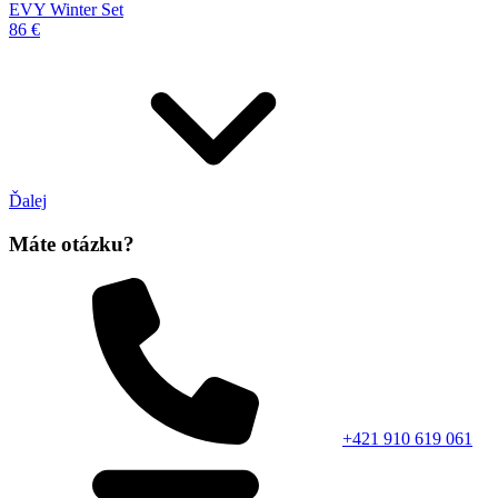
EVY Winter Set
86 €
Ďalej
Máte otázku?
+421 910 619 061