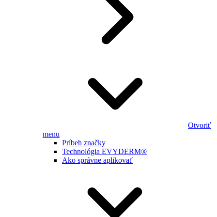
Otvoriť
menu
Príbeh značky
Technológia EVYDERM®
Ako správne aplikovať