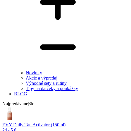
Novinky
Akcie a výpredaj
Výhodné sety a rutiny
Tipy na darčeky a poukážky
BLOG
Najpredávanejšie
EVY Daily Tan Activator (150ml)
24,45 €