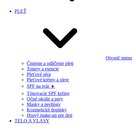
PLEŤ
Otvoriť menu
Čistenie a odlíčenie pleti
Tonery a esencie
Pleťové séra
Pleťové krémy a oleje
SPF na tvár ☀️
Tónovacie SPF krémy
Očné okolie a pery
Masky a peelingy
Kozmetické doplnky
Hravý make-up pre deti
TELO A VLASY