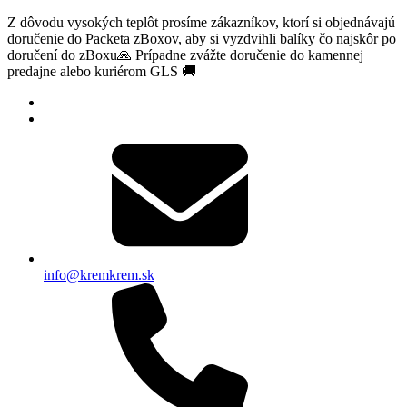
Z dôvodu vysokých teplôt prosíme zákazníkov, ktorí si objednávajú
doručenie do Packeta zBoxov, aby si vyzdvihli balíky čo najskôr po
doručení do zBoxu🙏 Prípadne zvážte doručenie do kamennej
predajne alebo kuriérom GLS 🚚
info@kremkrem.sk