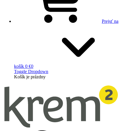
Prejsť na
košík
0 €
0
Toggle Dropdown
Košík
je prázdny