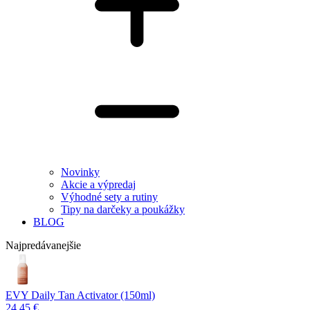
Novinky
Akcie a výpredaj
Výhodné sety a rutiny
Tipy na darčeky a poukážky
BLOG
Najpredávanejšie
EVY Daily Tan Activator (150ml)
24,45 €