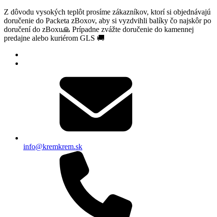
Z dôvodu vysokých teplôt prosíme zákazníkov, ktorí si objednávajú
doručenie do Packeta zBoxov, aby si vyzdvihli balíky čo najskôr po
doručení do zBoxu🙏 Prípadne zvážte doručenie do kamennej
predajne alebo kuriérom GLS 🚚
info@kremkrem.sk