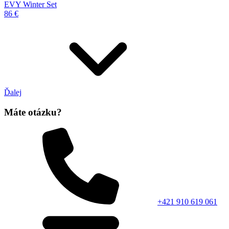
EVY Winter Set
86 €
Ďalej
Máte otázku?
+421 910 619 061