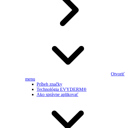
Otvoriť
menu
Príbeh značky
Technológia EVYDERM®
Ako správne aplikovať