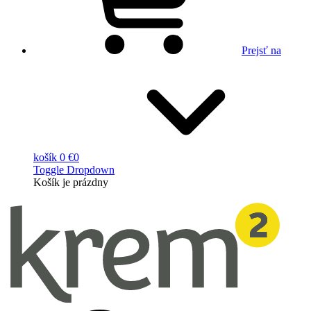
Prejsť na
košík
0 €
0
Toggle Dropdown
Košík
je prázdny