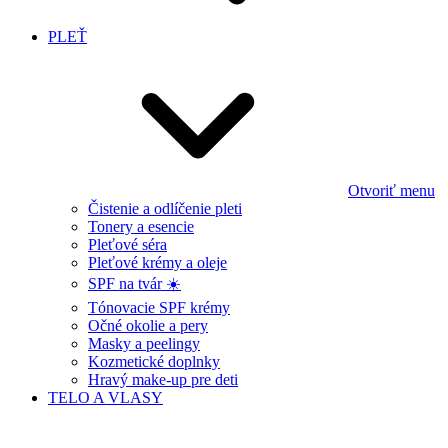
PLEŤ
Otvoriť menu
Čistenie a odlíčenie pleti
Tonery a esencie
Pleťové séra
Pleťové krémy a oleje
SPF na tvár ☀️
Tónovacie SPF krémy
Očné okolie a pery
Masky a peelingy
Kozmetické doplnky
Hravý make-up pre deti
TELO A VLASY