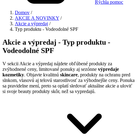
Rýchla pomoc
Domov
/
AKCIE A NOVINKY
/
Akcie a výpredaj
/
Typ produktu - Vodeodolné SPF
Akcie a výpredaj - Typ produktu -
Vodeodolné SPF
V sekcii Akcie a výpredaj nájdete obľúbené produkty za
zvýhodnené ceny, limitované ponuky aj sezónne
výpredaje
kozmetiky
. Objavte kvalitnú
skincare
, produkty na ochranu pred
slnkom, vlasovú aj telovú starostlivosť za výhodnejšie ceny. Ponuka
sa pravidelne mení, preto sa oplatí sledovať aktuálne akcie a uloviť
si svoje beauty produkty skôr, než sa vypredajú.