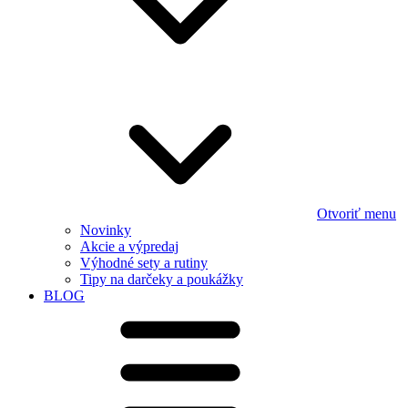
Otvoriť menu
Novinky
Akcie a výpredaj
Výhodné sety a rutiny
Tipy na darčeky a poukážky
BLOG