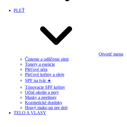
PLEŤ
Otvoriť menu
Čistenie a odlíčenie pleti
Tonery a esencie
Pleťové séra
Pleťové krémy a oleje
SPF na tvár ☀️
Tónovacie SPF krémy
Očné okolie a pery
Masky a peelingy
Kozmetické doplnky
Hravý make-up pre deti
TELO A VLASY