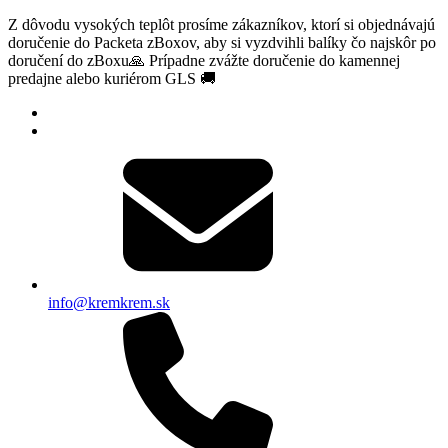
Z dôvodu vysokých teplôt prosíme zákazníkov, ktorí si objednávajú
doručenie do Packeta zBoxov, aby si vyzdvihli balíky čo najskôr po
doručení do zBoxu🙏 Prípadne zvážte doručenie do kamennej
predajne alebo kuriérom GLS 🚚
info@kremkrem.sk