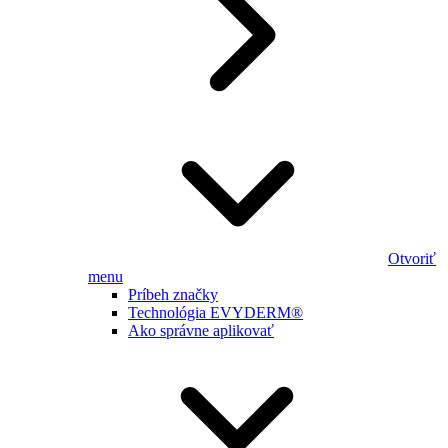
Otvoriť
menu
Príbeh značky
Technológia EVYDERM®
Ako správne aplikovať