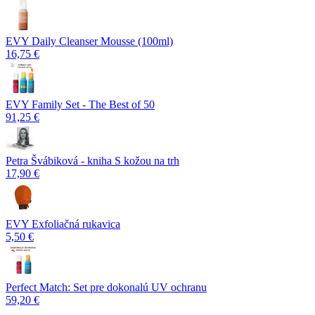
EVY Daily Cleanser Mousse (100ml)
16,75 €
EVY Family Set - The Best of 50
91,25 €
Petra Švábiková - kniha S kožou na trh
17,90 €
EVY Exfoliačná rukavica
5,50 €
Perfect Match: Set pre dokonalú UV ochranu
59,20 €