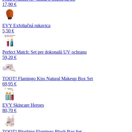
17,90 €
EVY Exfoliačná rukavica
5,50 €
Perfect Match: Set pre dokonalú UV ochranu
59,20 €
TOOT! Flamingo Kiss Natural Makeup Box Set
69,95 €
EVY Skincare Heroes
80,70 €
TOOT! Blushing Flamingo Blush Bag Set