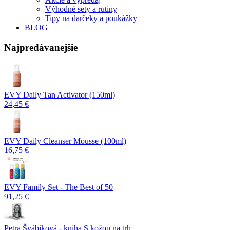
Výhodné sety a rutiny
Tipy na darčeky a poukážky
BLOG
Najpredávanejšie
EVY Daily Tan Activator (150ml)
24,45 €
EVY Daily Cleanser Mousse (100ml)
16,75 €
EVY Family Set - The Best of 50
91,25 €
Petra Švábiková - kniha S kožou na trh