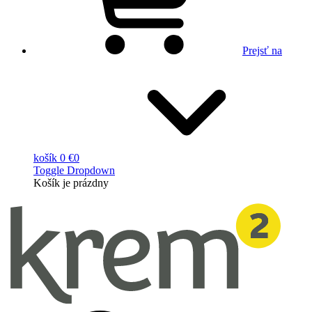
Prejsť na
košík
0 €
0
Toggle Dropdown
Košík
je prázdny