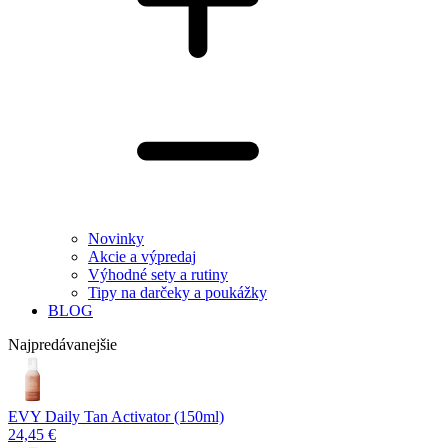
Novinky
Akcie a výpredaj
Výhodné sety a rutiny
Tipy na darčeky a poukážky
BLOG
Najpredávanejšie
EVY Daily Tan Activator (150ml)
24,45 €