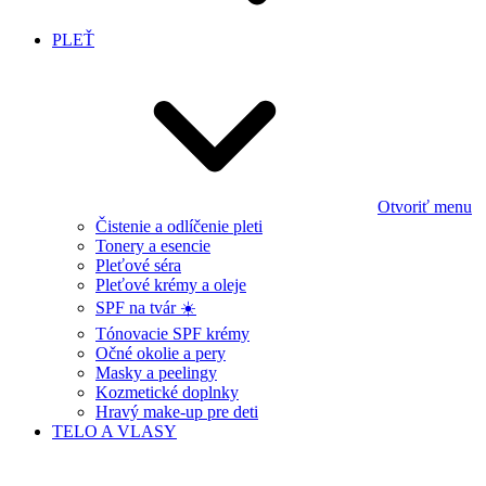
PLEŤ
Otvoriť menu
Čistenie a odlíčenie pleti
Tonery a esencie
Pleťové séra
Pleťové krémy a oleje
SPF na tvár ☀️
Tónovacie SPF krémy
Očné okolie a pery
Masky a peelingy
Kozmetické doplnky
Hravý make-up pre deti
TELO A VLASY