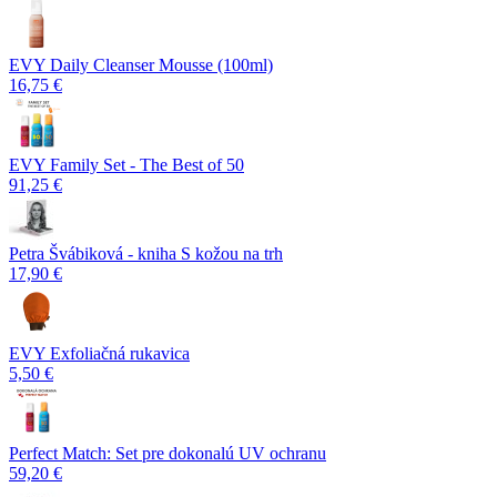
EVY Daily Cleanser Mousse (100ml)
16,75 €
EVY Family Set - The Best of 50
91,25 €
Petra Švábiková - kniha S kožou na trh
17,90 €
EVY Exfoliačná rukavica
5,50 €
Perfect Match: Set pre dokonalú UV ochranu
59,20 €