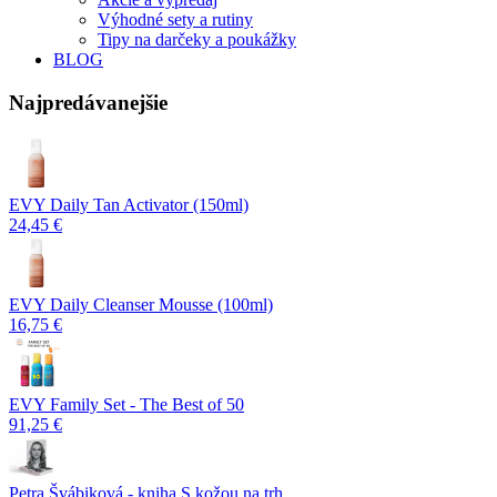
Výhodné sety a rutiny
Tipy na darčeky a poukážky
BLOG
Najpredávanejšie
EVY Daily Tan Activator (150ml)
24,45 €
EVY Daily Cleanser Mousse (100ml)
16,75 €
EVY Family Set - The Best of 50
91,25 €
Petra Švábiková - kniha S kožou na trh