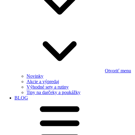
Otvoriť menu
Novinky
Akcie a výpredaj
Výhodné sety a rutiny
Tipy na darčeky a poukážky
BLOG