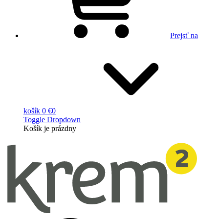
Prejsť na
košík
0 €
0
Toggle Dropdown
Košík
je prázdny