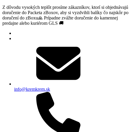
Z dôvodu vysokých teplôt prosíme zákazníkov, ktorí si objednávajú
doručenie do Packeta zBoxov, aby si vyzdvihli balíky čo najskôr po
doručení do zBoxu🙏 Prípadne zvážte doručenie do kamennej
predajne alebo kuriérom GLS 🚚
info@kremkrem.sk