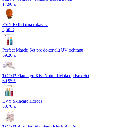
17,90 €
EVY Exfoliačná rukavica
5,50 €
Perfect Match: Set pre dokonalú UV ochranu
59,20 €
TOOT! Flamingo Kiss Natural Makeup Box Set
69,95 €
EVY Skincare Heroes
80,70 €
TOOT! Blushing Flamingo Blush Bag Set