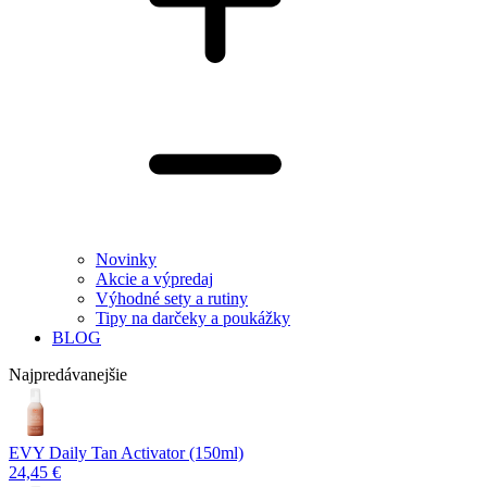
Novinky
Akcie a výpredaj
Výhodné sety a rutiny
Tipy na darčeky a poukážky
BLOG
Najpredávanejšie
EVY Daily Tan Activator (150ml)
24,45 €