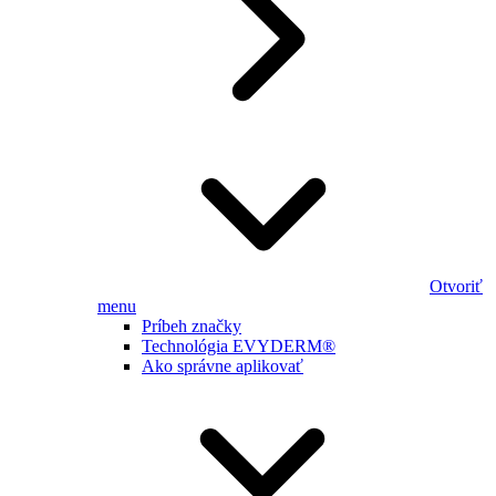
Otvoriť
menu
Príbeh značky
Technológia EVYDERM®
Ako správne aplikovať