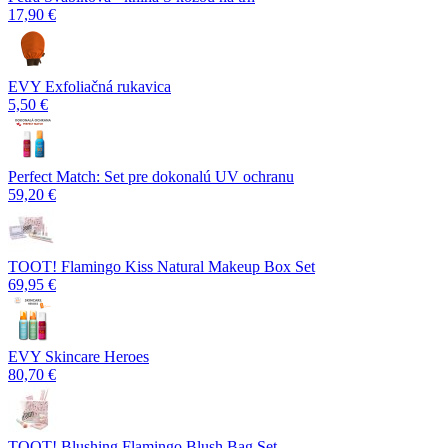
17,90 €
EVY Exfoliačná rukavica
5,50 €
Perfect Match: Set pre dokonalú UV ochranu
59,20 €
TOOT! Flamingo Kiss Natural Makeup Box Set
69,95 €
EVY Skincare Heroes
80,70 €
TOOT! Blushing Flamingo Blush Bag Set