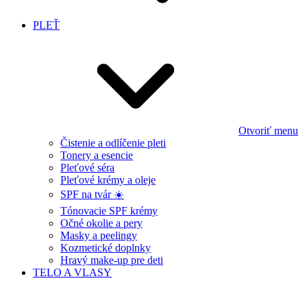
PLEŤ
Otvoriť menu
Čistenie a odlíčenie pleti
Tonery a esencie
Pleťové séra
Pleťové krémy a oleje
SPF na tvár ☀️
Tónovacie SPF krémy
Očné okolie a pery
Masky a peelingy
Kozmetické doplnky
Hravý make-up pre deti
TELO A VLASY