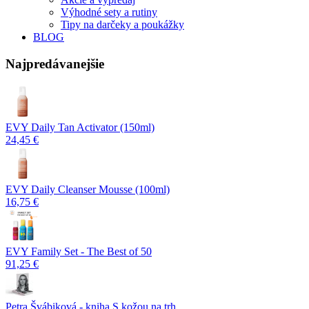
Výhodné sety a rutiny
Tipy na darčeky a poukážky
BLOG
Najpredávanejšie
EVY Daily Tan Activator (150ml)
24,45 €
EVY Daily Cleanser Mousse (100ml)
16,75 €
EVY Family Set - The Best of 50
91,25 €
Petra Švábiková - kniha S kožou na trh