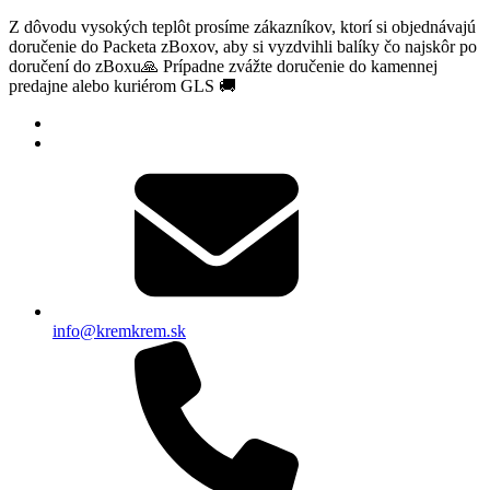
Z dôvodu vysokých teplôt prosíme zákazníkov, ktorí si objednávajú
doručenie do Packeta zBoxov, aby si vyzdvihli balíky čo najskôr po
doručení do zBoxu🙏 Prípadne zvážte doručenie do kamennej
predajne alebo kuriérom GLS 🚚
info@kremkrem.sk