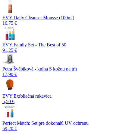
EVY Daily Cleanser Mousse (100ml)
16,75 €
EVY Family Set - The Best of 50
91,25 €
Petra Švábiková - kniha S kožou na trh
17,90 €
EVY Exfoliačná rukavica
5,50 €
Perfect Match: Set pre dokonalú UV ochranu
59,20 €