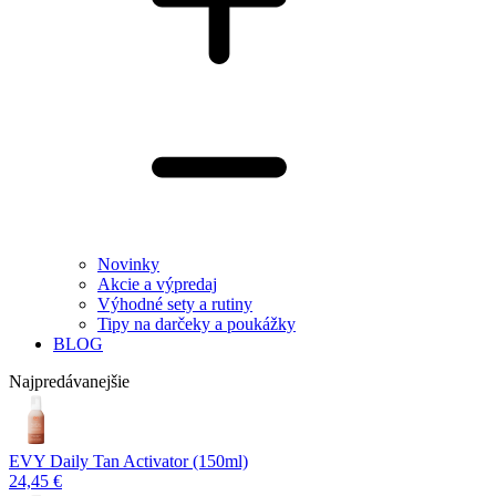
Novinky
Akcie a výpredaj
Výhodné sety a rutiny
Tipy na darčeky a poukážky
BLOG
Najpredávanejšie
EVY Daily Tan Activator (150ml)
24,45 €