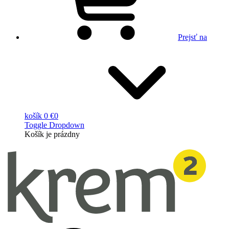
Prejsť na
košík
0 €
0
Toggle Dropdown
Košík
je prázdny