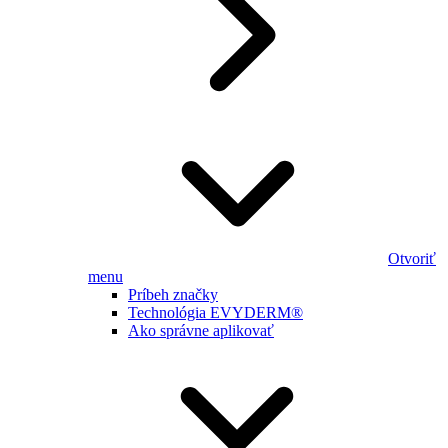
Otvoriť
menu
Príbeh značky
Technológia EVYDERM®
Ako správne aplikovať