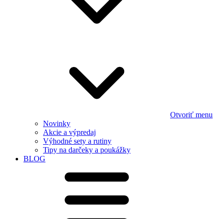
Otvoriť menu
Novinky
Akcie a výpredaj
Výhodné sety a rutiny
Tipy na darčeky a poukážky
BLOG